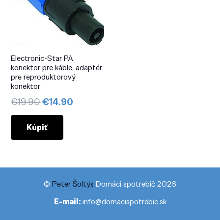
Electronic-Star PA
konektor pre káble, adaptér
pre reproduktorový
konektor
Pôvodná
Aktuálna
€
19.90
€
14.90
cena
cena
bola:
je:
Kúpiť
€19.90.
€14.90.
©
Peter Šoltýs
Domáci spotrebič 2026
E-mail:
info@domacispotrebic.sk