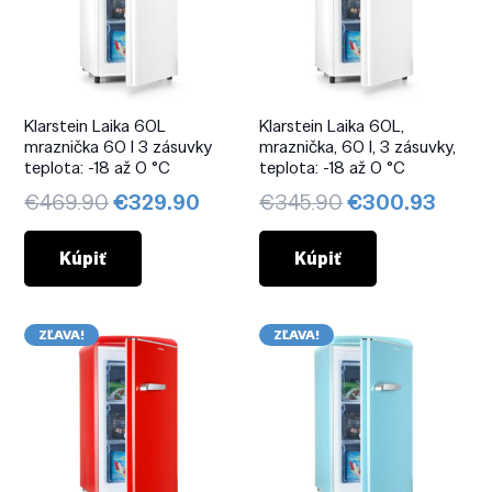
Klarstein Laika 60L
Klarstein Laika 60L,
mraznička 60 l 3 zásuvky
mraznička, 60 l, 3 zásuvky,
teplota: -18 až 0 °C
teplota: -18 až 0 °C
Pôvodná
Aktuálna
Pôvodná
Aktuá
€
469.90
€
329.90
€
345.90
€
300.93
cena
cena
cena
cena
bola:
je:
bola:
je:
Kúpiť
Kúpiť
€469.90.
€329.90.
€345.90.
€300
ZĽAVA!
ZĽAVA!