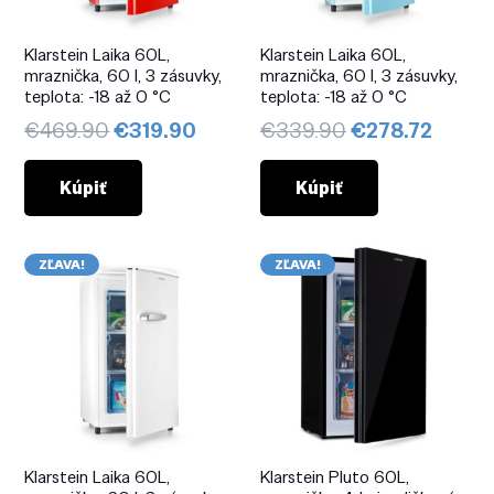
Klarstein Laika 60L,
Klarstein Laika 60L,
mraznička, 60 l, 3 zásuvky,
mraznička, 60 l, 3 zásuvky,
teplota: -18 až 0 °C
teplota: -18 až 0 °C
Pôvodná
Aktuálna
Pôvodná
Aktuá
€
469.90
€
319.90
€
339.90
€
278.72
cena
cena
cena
cena
bola:
je:
bola:
je:
Kúpiť
Kúpiť
€469.90.
€319.90.
€339.90.
€278.
ZĽAVA!
ZĽAVA!
Klarstein Laika 60L,
Klarstein Pluto 60L,