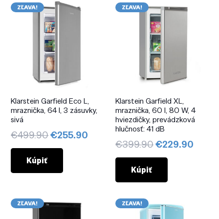
ZĽAVA!
ZĽAVA!
Klarstein Garfield Eco L,
Klarstein Garfield XL,
mraznička, 64 l, 3 zásuvky,
mraznička, 60 l, 80 W, 4
sivá
hviezdičky, prevádzková
hlučnosť: 41 dB
Pôvodná
Aktuálna
€
499.90
€
255.90
Pôvodná
Aktuá
€
399.90
€
229.90
cena
cena
cena
cena
bola:
je:
Kúpiť
bola:
je:
Kúpiť
€499.90.
€255.90.
€399.90.
€229.
ZĽAVA!
ZĽAVA!