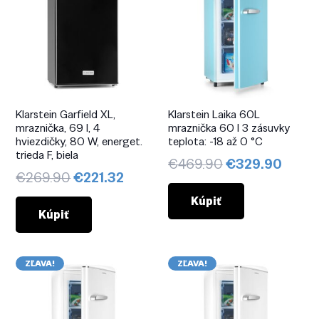
Klarstein Garfield XL,
Klarstein Laika 60L
mraznička, 69 l, 4
mraznička 60 l 3 zásuvky
hviezdičky, 80 W, energet.
teplota: -18 až 0 °C
trieda F, biela
Pôvodná
Aktuá
€
469.90
€
329.90
Pôvodná
Aktuálna
€
269.90
€
221.32
cena
cena
cena
cena
bola:
je:
Kúpiť
bola:
je:
Kúpiť
€469.90.
€329.
€269.90.
€221.32.
ZĽAVA!
ZĽAVA!