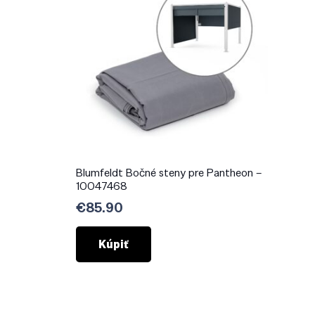
Blumfeldt Bočné steny pre Pantheon –
10047468
€
85.90
Kúpiť