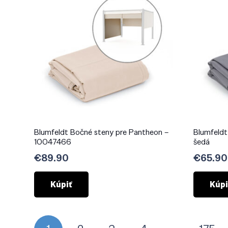
Blumfeldt Bočné steny pre Pantheon –
Blumfeldt
10047466
šedá
€
89.90
€
65.90
Kúpiť
Kúpi
Stránkovanie