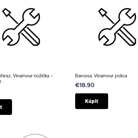
Shiraz, Vinamour nožička –
Barossa, Vinamour polica
0
€
18.90
Kúpiť
ť