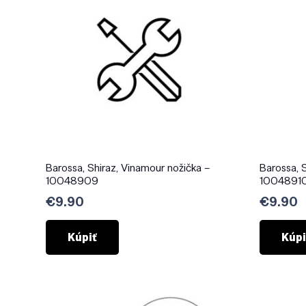
Barossa, Shiraz, Vinamour nožička –
Barossa, 
10048909
1004891
€
9.90
€
9.90
Kúpiť
Kúpi