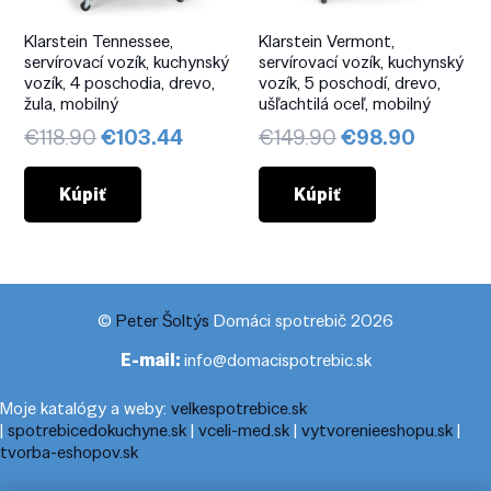
Klarstein Tennessee,
Klarstein Vermont,
servírovací vozík, kuchynský
servírovací vozík, kuchynský
vozík, 4 poschodia, drevo,
vozík, 5 poschodí, drevo,
žula, mobilný
ušľachtilá oceľ, mobilný
Pôvodná
Aktuálna
Pôvodná
Aktuál
€
118.90
€
103.44
€
149.90
€
98.90
cena
cena
cena
cena
bola:
je:
bola:
je:
Kúpiť
Kúpiť
€118.90.
€103.44.
€149.90.
€98.90
©
Peter Šoltýs
Domáci spotrebič 2026
E-mail:
info@domacispotrebic.sk
Moje katalógy a weby:
velkespotrebice.sk
|
spotrebicedokuchyne.sk
|
vceli-med.sk
|
vytvorenieeshopu.sk
|
tvorba-eshopov.sk