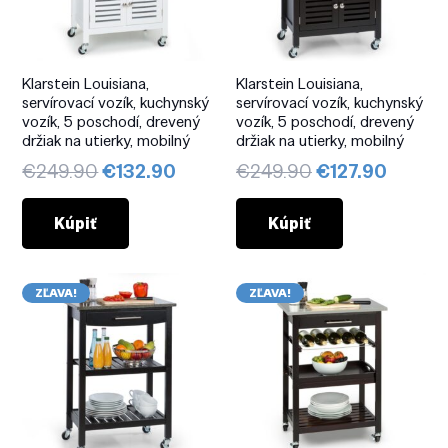
Klarstein Louisiana,
Klarstein Louisiana,
servírovací vozík, kuchynský
servírovací vozík, kuchynský
vozík, 5 poschodí, drevený
vozík, 5 poschodí, drevený
držiak na utierky, mobilný
držiak na utierky, mobilný
Pôvodná
Aktuálna
Pôvodná
Aktuál
€
249.90
€
132.90
€
249.90
€
127.90
cena
cena
cena
cena
bola:
je:
bola:
je:
Kúpiť
Kúpiť
€249.90.
€132.90.
€249.90.
€127.9
ZĽAVA!
ZĽAVA!