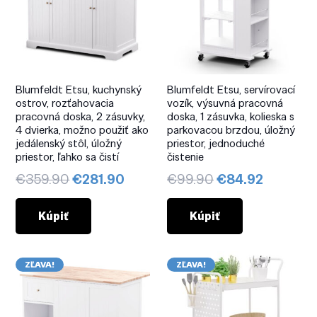
Blumfeldt Etsu, kuchynský
Blumfeldt Etsu, servírovací
ostrov, rozťahovacia
vozík, výsuvná pracovná
pracovná doska, 2 zásuvky,
doska, 1 zásuvka, kolieska s
4 dvierka, možno použiť ako
parkovacou brzdou, úložný
jedálenský stôl, úložný
priestor, jednoduché
priestor, ľahko sa čistí
čistenie
Pôvodná
Aktuálna
Pôvodná
Aktuáln
€
359.90
€
281.90
€
99.90
€
84.92
cena
cena
cena
cena
bola:
je:
bola:
je:
Kúpiť
Kúpiť
€359.90.
€281.90.
€99.90.
€84.92.
ZĽAVA!
ZĽAVA!