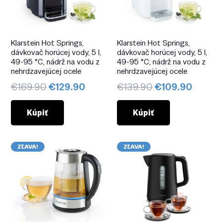
Klarstein Hot Springs,
Klarstein Hot Springs,
dávkovač horúcej vody, 5 l,
dávkovač horúcej vody, 5 l,
49-95 °C, nádrž na vodu z
49-95 °C, nádrž na vodu z
nehrdzavejúcej ocele
nehrdzavejúcej ocele
Pôvodná
Aktuálna
Pôvodná
Aktuál
€
169.90
€
129.90
€
139.90
€
109.90
cena
cena
cena
cena
bola:
je:
bola:
je:
Kúpiť
Kúpiť
€169.90.
€129.90.
€139.90.
€109.9
ZĽAVA!
ZĽAVA!