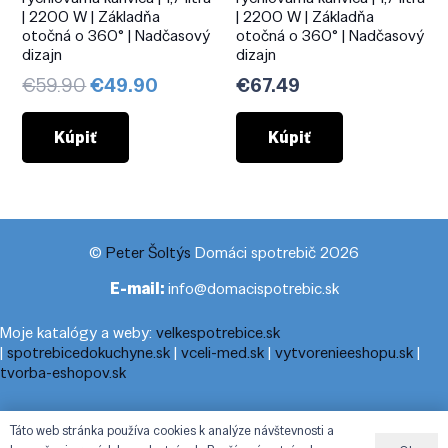
| 2200 W | Základňa
| 2200 W | Základňa
otočná o 360° | Nadčasový
otočná o 360° | Nadčasový
dizajn
dizajn
Pôvodná
Aktuálna
€
59.90
€
49.90
€
67.49
cena
cena
bola:
je:
Kúpiť
Kúpiť
€59.90.
€49.90.
©
Peter Šoltýs
Domáci spotrebič 2026
E-mail:
info@domacispotrebic.sk
Moje katalógy a weby:
velkespotrebice.sk
|
spotrebicedokuchyne.sk
|
vceli-med.sk
|
vytvorenieeshopu.sk
|
tvorba-eshopov.sk
Moje blogy:
cestovnyporiadok.eu
|
pracanadoma.net
|
telefonny-
Táto web stránka používa cookies k analýze návštevnosti a
zoznam-podla-cisla.sk
|
praca-z-domu-na-pc.sk
|
dnesny-