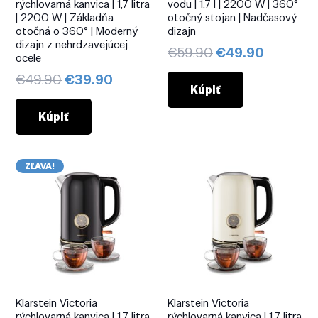
rýchlovarná kanvica | 1,7 litra
vodu | 1,7 l | 2200 W | 360°
| 2200 W | Základňa
otočný stojan | Nadčasový
otočná o 360° | Moderný
dizajn
dizajn z nehrdzavejúcej
Pôvodná
Aktuáln
€
59.90
€
49.90
ocele
cena
cena
Pôvodná
Aktuálna
€
49.90
€
39.90
bola:
je:
Kúpiť
cena
cena
€59.90.
€49.90.
bola:
je:
Kúpiť
€49.90.
€39.90.
ZĽAVA!
Klarstein Victoria
Klarstein Victoria
rýchlovarná kanvica | 1,7 litra
rýchlovarná kanvica | 1,7 litra