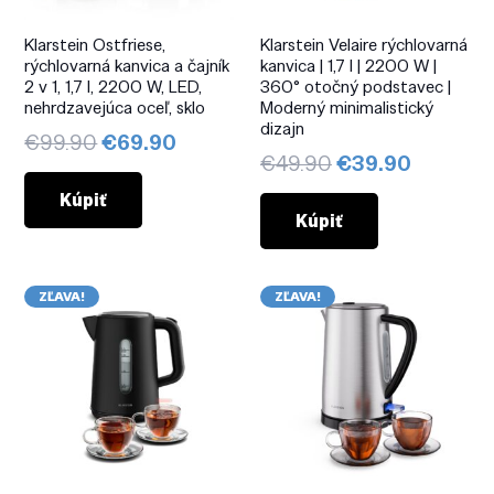
Klarstein Ostfriese,
Klarstein Velaire rýchlovarná
rýchlovarná kanvica a čajník
kanvica | 1,7 l | 2200 W |
2 v 1, 1,7 l, 2200 W, LED,
360° otočný podstavec |
nehrdzavejúca oceľ, sklo
Moderný minimalistický
dizajn
Pôvodná
Aktuálna
€
99.90
€
69.90
Pôvodná
Aktuáln
€
49.90
€
39.90
cena
cena
cena
cena
bola:
je:
Kúpiť
bola:
je:
Kúpiť
€99.90.
€69.90.
€49.90.
€39.90.
ZĽAVA!
ZĽAVA!