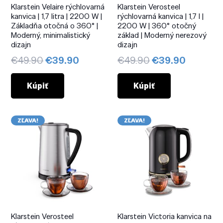
Klarstein Velaire rýchlovarná
Klarstein Verosteel
kanvica | 1,7 litra | 2200 W |
rýchlovarná kanvica | 1,7 l |
Základňa otočná o 360° |
2200 W | 360° otočný
Moderný, minimalistický
základ | Moderný nerezový
dizajn
dizajn
Pôvodná
Aktuálna
Pôvodná
Aktuáln
€
49.90
€
39.90
€
49.90
€
39.90
cena
cena
cena
cena
bola:
je:
bola:
je:
Kúpiť
Kúpiť
€49.90.
€39.90.
€49.90.
€39.90.
ZĽAVA!
ZĽAVA!
Klarstein Verosteel
Klarstein Victoria kanvica na