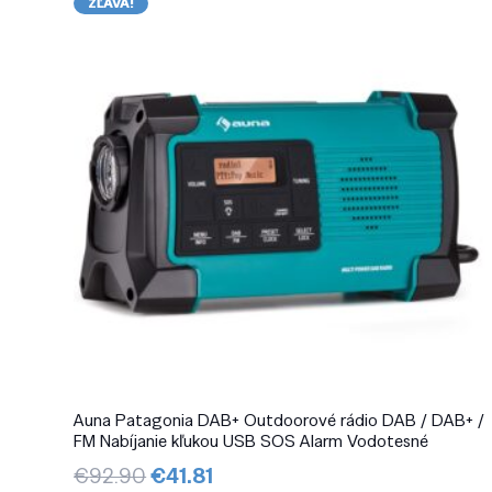
ZĽAVA!
Auna Patagonia DAB+ Outdoorové rádio DAB / DAB+ /
FM Nabíjanie kľukou USB SOS Alarm Vodotesné
Pôvodná
Aktuálna
€
92.90
€
41.81