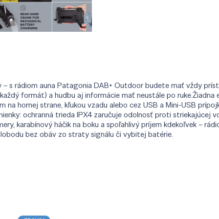
írody – s rádiom auna Patagonia DAB+ Outdoor budete mať vždy prí
každý formát) a hudbu aj informácie mať neustále po ruke.Žiadna e
na hornej strane, kľukou vzadu alebo cez USB a Mini-USB prípojky
nky: ochranná trieda IPX4 zaručuje odolnosť proti striekajúcej vo
ry, karabínový háčik na boku a spoľahlivý príjem kdekoľvek – rádi
slobodu bez obáv zo straty signálu či vybitej batérie.