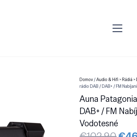
Domov
/
Audio & Hifi > Rádiá >
rádio DAB / DAB+ / FM Nabíja
Auna Patagonia
DAB+ / FM Nabí
Vodotesné
Pôv
€
102.90
€
46