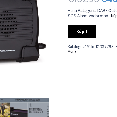
cen
bola
Auna Patagonia DAB+ Outdo
€10
SOS Alarm Vodotesné –
Kúp
Kúpiť
Katalógové číslo:
10037798
Auna