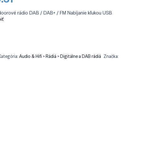
a
cena
:
je:
orové rádio DAB / DAB+ / FM Nabíjanie kľukou USB
2.90.
€46.31.
iť
Kategória:
Audio & Hifi > Rádiá > Digitálne a DAB rádiá
Značka: