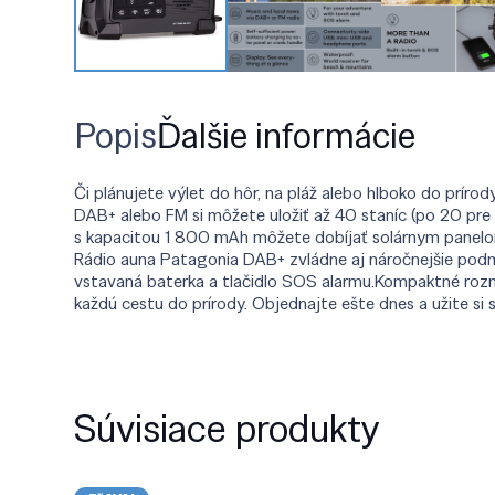
Popis
Ďalšie informácie
Či plánujete výlet do hôr, na pláž alebo hlboko do pr
DAB+ alebo FM si môžete uložiť až 40 staníc (po 20 pre 
s kapacitou 1 800 mAh môžete dobíjať solárnym panelom 
Rádio auna Patagonia DAB+ zvládne aj náročnejšie podmie
vstavaná baterka a tlačidlo SOS alarmu.Kompaktné rozme
každú cestu do prírody. Objednajte ešte dnes a užite si 
Súvisiace produkty