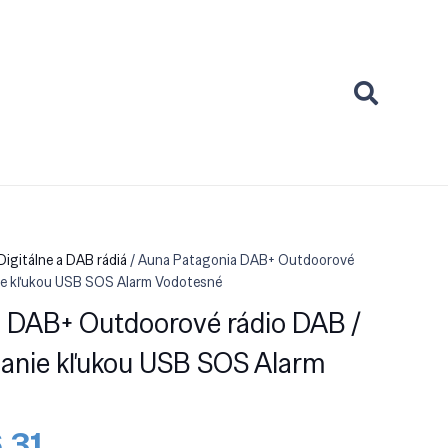
 Digitálne a DAB rádiá
/ Auna Patagonia DAB+ Outdoorové
nie kľukou USB SOS Alarm Vodotesné
 DAB+ Outdoorové rádio DAB /
janie kľukou USB SOS Alarm
odná
Aktuálna
.31