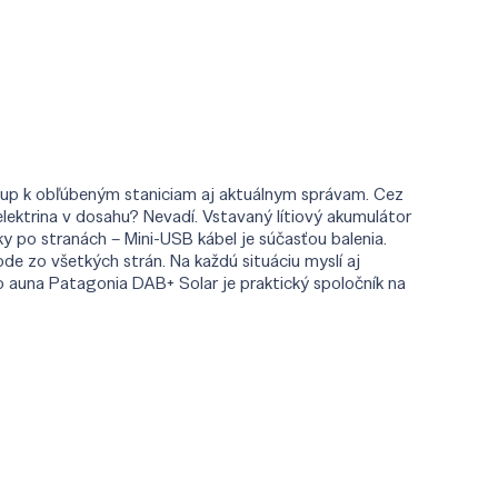
stup k obľúbeným staniciam aj aktuálnym správam. Cez
lektrina v dosahu? Nevadí. Vstavaný lítiový akumulátor
 po stranách – Mini-USB kábel je súčasťou balenia.
de zo všetkých strán. Na každú situáciu myslí aj
o auna Patagonia DAB+ Solar je praktický spoločník na