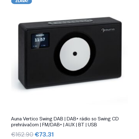
ZĽAVA!
Auna Vertico Swing DAB | DAB+ rádio so Swing CD
prehrávačom | FM/DAB+ | AUX | BT | USB
Pôvodná
Aktuálna
€
162.90
€
73.31