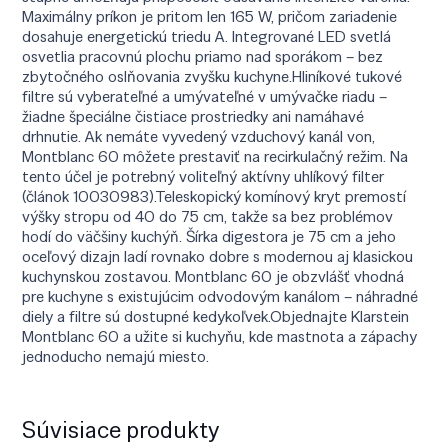
Maximálny príkon je pritom len 165 W, pričom zariadenie
dosahuje energetickú triedu A. Integrované LED svetlá
osvetlia pracovnú plochu priamo nad sporákom – bez
zbytočného oslňovania zvyšku kuchyne.Hliníkové tukové
filtre sú vyberateľné a umývateľné v umývačke riadu –
žiadne špeciálne čistiace prostriedky ani namáhavé
drhnutie. Ak nemáte vyvedený vzduchový kanál von,
Montblanc 60 môžete prestaviť na recirkulačný režim. Na
tento účel je potrebný voliteľný aktívny uhlíkový filter
(článok 10030983).Teleskopický komínový kryt premostí
výšky stropu od 40 do 75 cm, takže sa bez problémov
hodí do väčšiny kuchýň. Šírka digestora je 75 cm a jeho
oceľový dizajn ladí rovnako dobre s modernou aj klasickou
kuchynskou zostavou. Montblanc 60 je obzvlášť vhodná
pre kuchyne s existujúcim odvodovým kanálom – náhradné
diely a filtre sú dostupné kedykoľvek.Objednajte Klarstein
Montblanc 60 a užite si kuchyňu, kde mastnota a zápachy
jednoducho nemajú miesto.
Súvisiace produkty