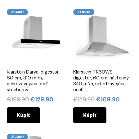
ZĽAVA!
ZĽAVA!
Klarstein Darya, digestor,
Klarstein TR60WS,
60 cm, 310 m³/h,
digestor, 60 cm, nástenný,
nehrdzavejúca oceľ,
340 m³/h, nehrdzavejúca
strieborný
oceľ
Pôvodná
Aktuálna
Pôvodná
Aktuál
€
199.90
€
129.90
€
159.90
€
109.90
cena
cena
cena
cena
bola:
je:
bola:
je:
Kúpiť
Kúpiť
€199.90.
€129.90.
€159.90.
€109.9
ZĽAVA!