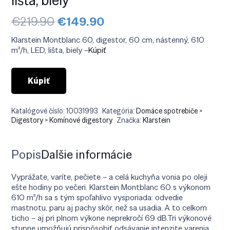
Pôvodná
Aktuálna
€
219.90
€
149.90
cena
cena
bola:
je:
Klarstein Montblanc 60, digestor, 60 cm, nástenný, 610
€219.90.
€149.90.
m³/h, LED, lišta, biely –
Kúpiť
Kúpiť
Katalógové číslo:
10031993
Kategória:
Domáce spotrebiče >
Digestory > Komínové digestory
Značka:
Klarstein
Popis
Ďalšie informácie
Vyprážate, varíte, pečiete – a celá kuchyňa vonia po oleji
ešte hodiny po večeri. Klarstein Montblanc 60 s výkonom
610 m³/h sa s tým spoľahlivo vysporiada: odvedie
mastnotu, paru aj pachy skôr, než sa usadia. A to celkom
ticho – aj pri plnom výkone neprekročí 69 dB.Tri výkonové
stupne umožňujú prispôsobiť odsávanie intenzite varenia.