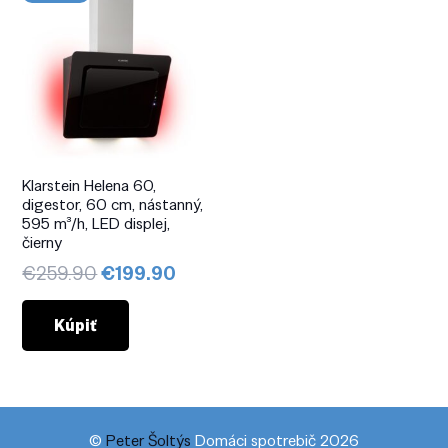
Klarstein Helena 60,
digestor, 60 cm, nástanný,
595 m³/h, LED displej,
čierny
Pôvodná
Aktuálna
€
259.90
€
199.90
cena
cena
bola:
je:
Kúpiť
€259.90.
€199.90.
©
Peter Šoltýs
Domáci spotrebič 2026