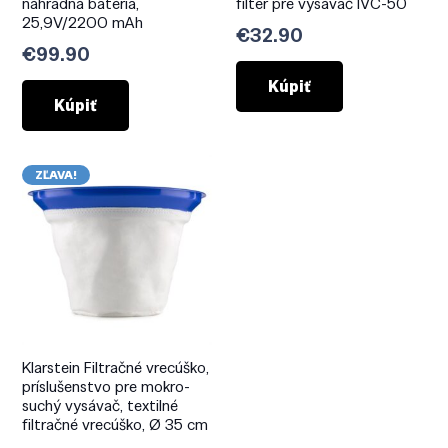
náhradná batéria,
filter pre vysávač IVC-50
25,9V/2200 mAh
€
32.90
€
99.90
Kúpiť
Kúpiť
ZĽAVA!
Klarstein Filtračné vrecúško,
príslušenstvo pre mokro-
suchý vysávač, textilné
filtračné vrecúško, Ø 35 cm