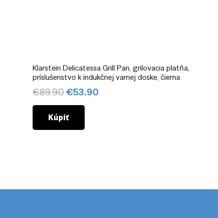
Klarstein Delicatessa Grill Pan, grilovacia platňa,
príslušenstvo k indukčnej varnej doske, čierna
Pôvodná
Aktuálna
€
89.90
€
53.90
cena
cena
bola:
je:
Kúpiť
€89.90.
€53.90.