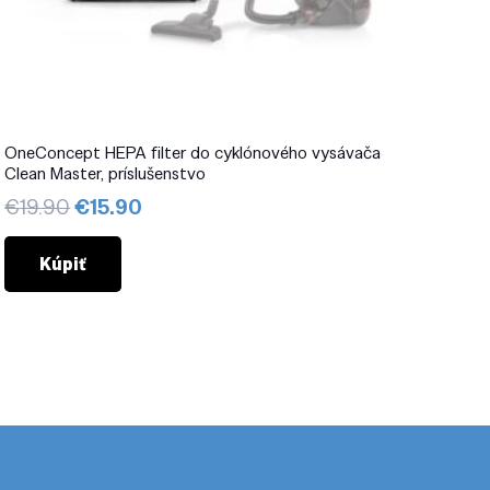
OneConcept HEPA filter do cyklónového vysávača
Clean Master, príslušenstvo
Pôvodná
Aktuálna
€
19.90
€
15.90
cena
cena
bola:
je:
Kúpiť
€19.90.
€15.90.