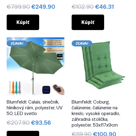
Pôvodná
Aktuálna
Pôvodná
Aktuáln
€
799.90
€
249.90
€
102.90
€
46.31
cena
cena
cena
cena
bola:
je:
bola:
je:
Kúpiť
Kúpiť
€799.90.
€249.90.
€102.90.
€46.31.
ZĽAVA!
ZĽAVA!
Blumfeldt Calais, slnečník,
Blumfeldt Coburg,
hliníkový rám, polyester, UV
čalúnenie, čalúnenie na
50, LED svetlo
kreslo, vysoké operadlo,
záhradná stolička,
Pôvodná
Aktuálna
€
207.90
€
93.56
polyester, 53x117x9cm
cena
cena
Pôvodná
Aktuál
€
119.90
€
100.90