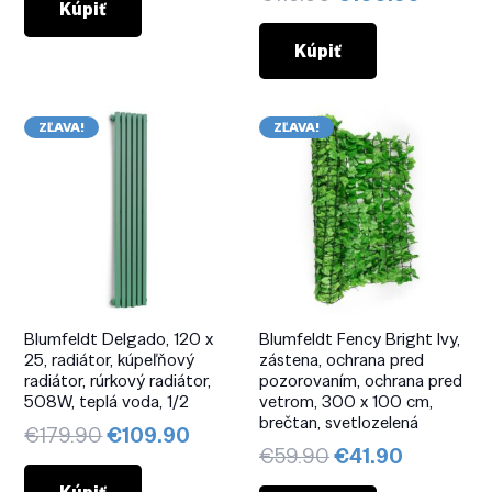
bola:
je:
Kúpiť
cena
cena
€207.90.
€93.56.
bola:
je:
Kúpiť
€119.90.
€100.9
ZĽAVA!
ZĽAVA!
Blumfeldt Delgado, 120 x
Blumfeldt Fency Bright Ivy,
25, radiátor, kúpeľňový
zástena, ochrana pred
radiátor, rúrkový radiátor,
pozorovaním, ochrana pred
508W, teplá voda, 1/2
vetrom, 300 x 100 cm,
brečtan, svetlozelená
Pôvodná
Aktuálna
€
179.90
€
109.90
Pôvodná
Aktuálna
€
59.90
€
41.90
cena
cena
cena
cena
bola:
je: