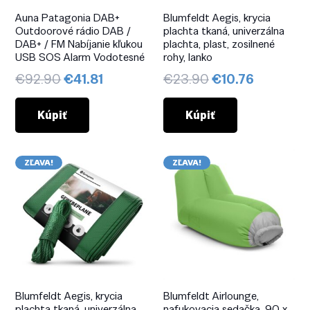
Auna Patagonia DAB+
Blumfeldt Aegis, krycia
Outdoorové rádio DAB /
plachta tkaná, univerzálna
DAB+ / FM Nabíjanie kľukou
plachta, plast, zosilnené
USB SOS Alarm Vodotesné
rohy, lanko
Pôvodná
Aktuálna
Pôvodná
Aktuálna
€
92.90
€
41.81
€
23.90
€
10.76
cena
cena
cena
cena
bola:
je:
bola:
je:
Kúpiť
Kúpiť
€92.90.
€41.81.
€23.90.
€10.76.
ZĽAVA!
ZĽAVA!
Blumfeldt Aegis, krycia
Blumfeldt Airlounge,
plachta tkaná, univerzálna
nafukovacia sedačka, 90 x