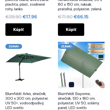
plachta, plast, zosilnené
80 x 150 cm, ruksak,
rohy, lanko
prateľná, polyester, zelená
Pôvodná
Aktuálna
Pôvodná
Aktuálna
€
39.90
€
17.96
€
71.90
€
66.15
cena
cena
cena
cena
bola:
je:
bola:
je:
Kúpiť
Kúpiť
€39.90.
€17.96.
€71.90.
€66.15.
ZĽAVA!
ZĽAVA!
Blumfeldt Arles, slnečník,
Blumfeldt Bayonne,
300 x 300 cm, polyester,
slnečník, 130 x 180 cm,
UV 50+, vodoodpudivý,
polyester, UV 50, solárny
LED svetlo
panel, LED svetlo