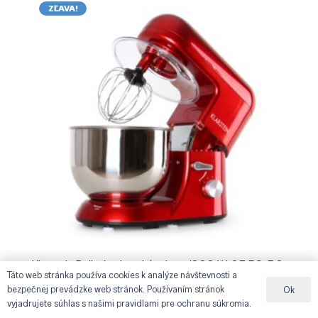
ZĽAVA!
Klarstein Bella, kuchynský robot, 1800 W, 2,7 PS, 5,2
Táto web stránka používa cookies k analýze návštevnosti a
l
bezpečnej prevádzke web stránok. Používaním stránok
Ok
Pôvodná
Aktuálna
€
159.90
€
99.90
vyjadrujete súhlas s našimi pravidlami pre ochranu súkromia.
cena
cena