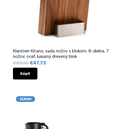
Klarstein Kitano, sada nožov s blokom, 8-dielna, 7
nožov, oceľ, luxusný drevený blok
Pôvodná
Aktuálna
€
69.90
€
47.73
cena
cena
bola:
je:
Kúpiť
€69.90.
€47.73.
ZĽAVA!