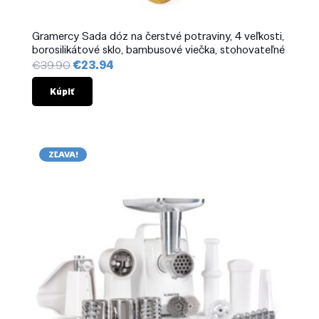
Gramercy Sada dóz na čerstvé potraviny, 4 veľkosti,
borosilikátové sklo, bambusové viečka, stohovateľné
Pôvodná
Aktuálna
€
39.90
€
23.94
cena
cena
bola:
je:
Kúpiť
€39.90.
€23.94.
ZĽAVA!