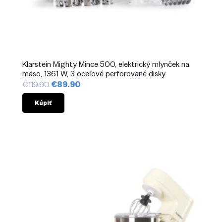
Klarstein Mighty Mince 500, elektrický mlynček na
mäso, 1361 W, 3 oceľové perforované disky
Pôvodná
Aktuálna
€
119.90
€
89.90
cena
cena
bola:
je:
Kúpiť
€119.90.
€89.90.