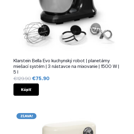
Klarstein Bella Evo kuchynský robot | planetárny
miešací systém | 3 nástavce na mixovanie | 1500 W |
5 l
Pôvodná
Aktuálna
€
129.90
€
75.90
cena
cena
bola:
je:
Kúpiť
€129.90.
€75.90.
ZĽAVA!