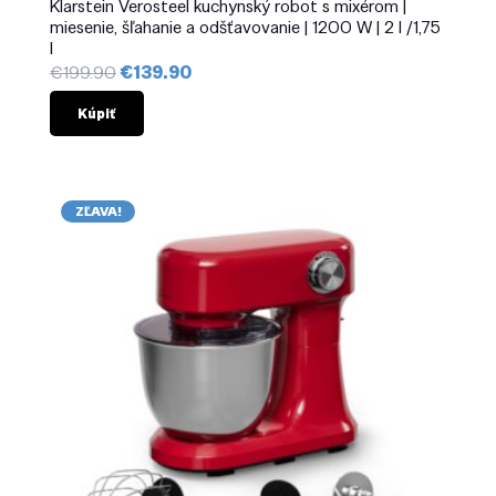
Klarstein Verosteel kuchynský robot s mixérom |
miesenie, šľahanie a odšťavovanie | 1200 W | 2 l /1,75
l
Pôvodná
Aktuálna
€
199.90
€
139.90
cena
cena
bola:
je:
Kúpiť
€199.90.
€139.90.
ZĽAVA!