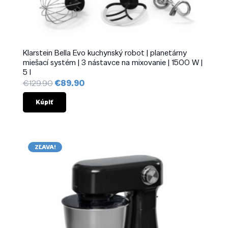
Klarstein Bella Evo kuchynský robot | planetárny
miešací systém | 3 nástavce na mixovanie | 1500 W |
5 l
Pôvodná
Aktuálna
€
129.90
€
89.90
cena
cena
bola:
je:
Kúpiť
€129.90.
€89.90.
ZĽAVA!