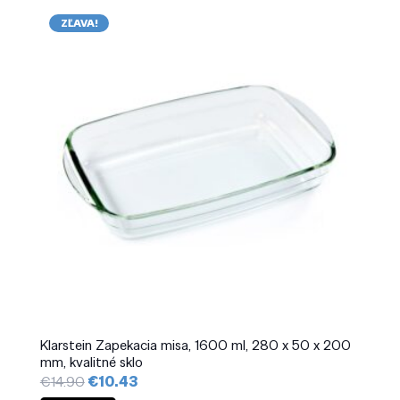
ZĽAVA!
Klarstein Zapekacia misa, 1600 ml, 280 x 50 x 200
mm, kvalitné sklo
Pôvodná
Aktuálna
€
14.90
€
10.43
cena
cena