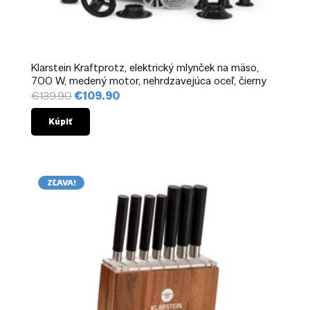
Klarstein Kraftprotz, elektrický mlynček na mäso,
700 W, medený motor, nehrdzavejúca oceľ, čierny
Pôvodná
Aktuálna
€
139.90
€
109.90
cena
cena
bola:
je:
Kúpiť
€139.90.
€109.90.
ZĽAVA!