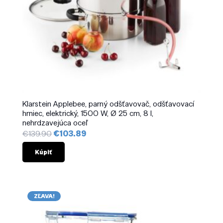
Klarstein Applebee, parný odšťavovač, odšťavovací
hrniec, elektrický, 1500 W, Ø 25 cm, 8 l,
nehrdzavejúca oceľ
Pôvodná
Aktuálna
€
139.90
€
103.89
cena
cena
bola:
je:
Kúpiť
€139.90.
€103.89.
ZĽAVA!