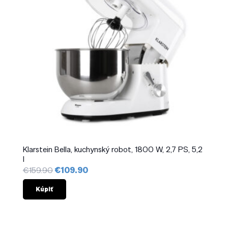
Klarstein Bella, kuchynský robot, 1800 W, 2,7 PS, 5,2
l
Pôvodná
Aktuálna
€
159.90
€
109.90
cena
cena
bola:
je:
Kúpiť
€159.90.
€109.90.