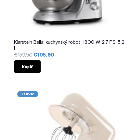
Klarstein Bella, kuchynský robot, 1800 W, 2,7 PS, 5,2
l
Pôvodná
Aktuálna
€
159.90
€
105.90
cena
cena
bola:
je:
Kúpiť
€159.90.
€105.90.
ZĽAVA!