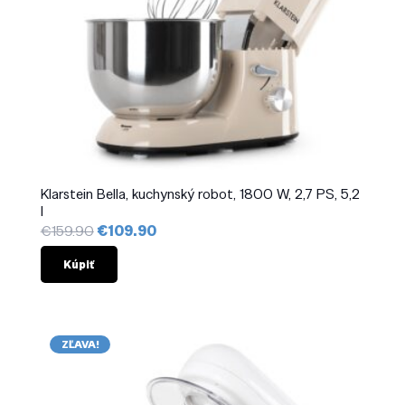
Klarstein Bella, kuchynský robot, 1800 W, 2,7 PS, 5,2
l
Pôvodná
Aktuálna
€
159.90
€
109.90
cena
cena
bola:
je:
Kúpiť
€159.90.
€109.90.
ZĽAVA!