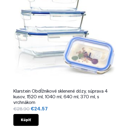
Klarstein Obdĺžnikové sklenené dózy, súprava 4
kusov, 1520 ml, 1040 ml, 640 ml, 370 ml, s
vrchnákom
Pôvodná
Aktuálna
€
28.90
€
24.57
cena
cena
bola:
je:
Kúpiť
€28.90.
€24.57.