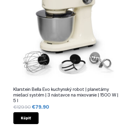
Klarstein Bella Evo kuchynský robot | planetárny
miešací systém | 3 nástavce na mixovanie | 1500 W |
5 l
Pôvodná
Aktuálna
€
129.90
€
79.90
cena
cena
bola:
je:
Kúpiť
€129.90.
€79.90.