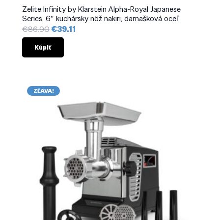
Zelite Infinity by Klarstein Alpha-Royal Japanese
Series, 6″ kuchársky nôž nakiri, damašková oceľ
Pôvodná
Aktuálna
€
86.90
€
39.11
cena
cena
bola:
je:
Kúpiť
€86.90.
€39.11.
ZĽAVA!