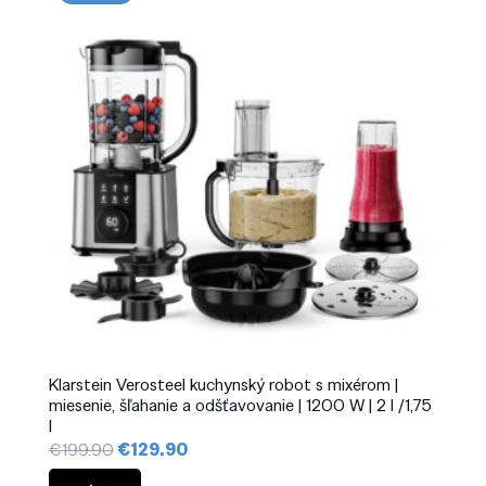
Klarstein Verosteel kuchynský robot s mixérom |
miesenie, šľahanie a odšťavovanie | 1200 W | 2 l /1,75
l
Pôvodná
Aktuálna
€
199.90
€
129.90
cena
cena