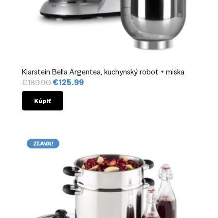
Klarstein Bella Argentea, kuchynský robot + miska
Pôvodná
Aktuálna
€
189.90
€
125.99
cena
cena
bola:
je:
Kúpiť
€189.90.
€125.99.
ZĽAVA!