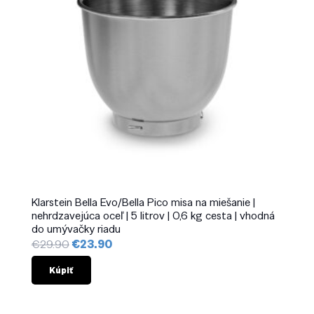
Klarstein Bella Evo/Bella Pico misa na miešanie |
nehrdzavejúca oceľ | 5 litrov | 0,6 kg cesta | vhodná
do umývačky riadu
Pôvodná
Aktuálna
€
29.90
€
23.90
cena
cena
bola:
je:
Kúpiť
€29.90.
€23.90.