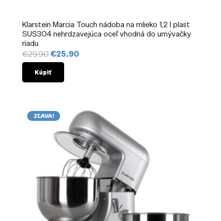
Klarstein Marcia Touch nádoba na mlieko 1,2 l plast
SUS304 nehrdzavejúca oceľ vhodná do umývačky
riadu
Pôvodná
Aktuálna
€
29.90
€
25.90
cena
cena
bola:
je:
Kúpiť
€29.90.
€25.90.
ZĽAVA!