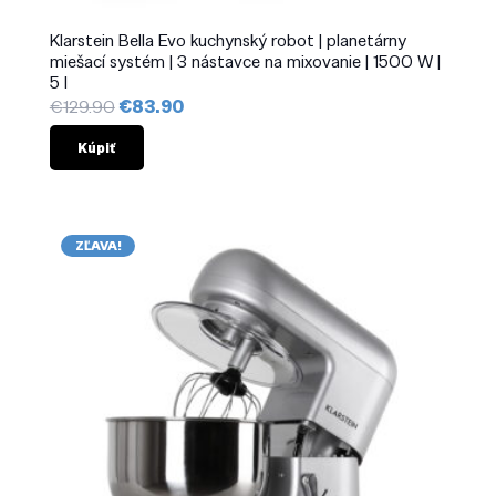
Klarstein Bella Evo kuchynský robot | planetárny
miešací systém | 3 nástavce na mixovanie | 1500 W |
5 l
Pôvodná
Aktuálna
€
129.90
€
83.90
cena
cena
bola:
je:
Kúpiť
€129.90.
€83.90.
ZĽAVA!