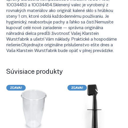
10034453 a 10034454.Sklenený valec je vyrobený z
rovnakých materiálov ako originál: kalené sklo s hrúbkou
steny 1 cm, ktoré odolá každodennému používaniu. Je
hygienický, neabsorbuje pachy a ľahko sa čistí.Nemusíte
kupovať celé nové zariadenie — správna originálna
náhradná dielca predĺži životnosť Vašej Klarstein
Wurstfabrik a ušetrí Vám náklady. Praktické a hospodárne
riešenie.Objednajte originálne príslušenstvo ešte dnes a
Vaša Klarstein Wurstfabrik bude opäť v plnej prevádzke.
Súvisiace produkty
ZĽAVA!
ZĽAVA!