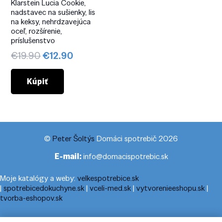
Klarstein Lucia Cookie,
nadstavec na sušienky, lis
na keksy, nehrdzavejúca
oceľ, rozšírenie,
príslušenstvo
Pôvodná
Aktuálna
€
19.90
€
12.90
cena
cena
bola:
je:
Kúpiť
€19.90.
€12.90.
©
Peter Šoltýs
Domáci spotrebič 2026
E-mail:
info@domacispotrebic.sk
Moje katalógy a weby:
velkespotrebice.sk
|
spotrebicedokuchyne.sk
|
vceli-med.sk
|
vytvorenieeshopu.sk
|
tvorba-eshopov.sk
Moje blogy:
cestovnyporiadok.eu
|
pracanadoma.net
|
telefonny-