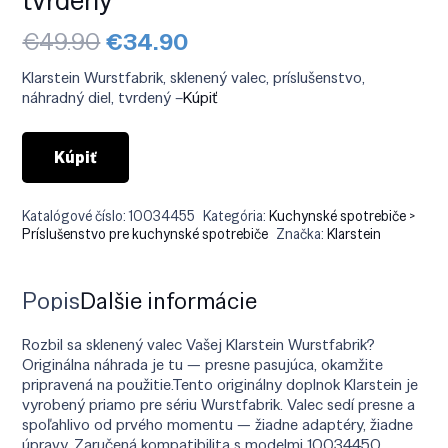
Pôvodná
Aktuálna
€
49.90
€
34.90
cena
cena
bola:
je:
Klarstein Wurstfabrik, sklenený valec, príslušenstvo,
€49.90.
€34.90.
náhradný diel, tvrdený –
Kúpiť
Kúpiť
Katalógové číslo:
10034455
Kategória:
Kuchynské spotrebiče >
Príslušenstvo pre kuchynské spotrebiče
Značka:
Klarstein
Popis
Ďalšie informácie
Rozbil sa sklenený valec Vašej Klarstein Wurstfabrik?
Originálna náhrada je tu — presne pasujúca, okamžite
pripravená na použitie.Tento originálny doplnok Klarstein je
vyrobený priamo pre sériu Wurstfabrik. Valec sedí presne a
spoľahlivo od prvého momentu — žiadne adaptéry, žiadne
úpravy. Zaručená kompatibilita s modelmi 10034450,