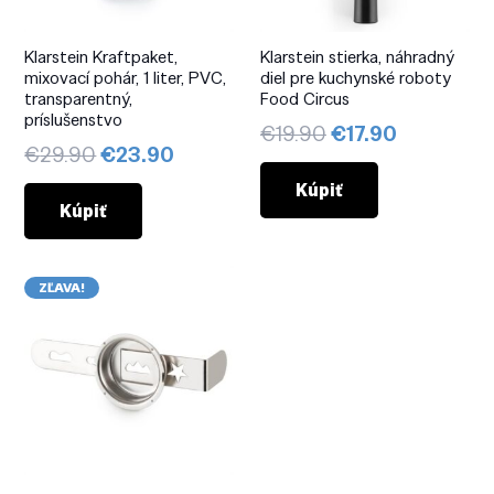
Klarstein Kraftpaket,
Klarstein stierka, náhradný
mixovací pohár, 1 liter, PVC,
diel pre kuchynské roboty
transparentný,
Food Circus
príslušenstvo
Pôvodná
Aktuálna
€
19.90
€
17.90
Pôvodná
Aktuálna
€
29.90
€
23.90
cena
cena
cena
cena
bola:
je:
Kúpiť
bola:
je:
Kúpiť
€19.90.
€17.90.
€29.90.
€23.90.
ZĽAVA!