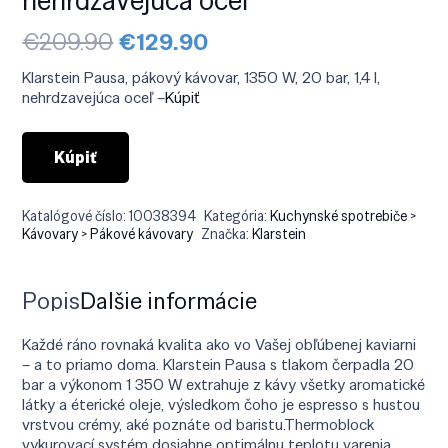
Pôvodná
Aktuálna
€
209.90
€
129.90
cena
cena
bola:
je:
Klarstein Pausa, pákový kávovar, 1350 W, 20 bar, 1,4 l,
€209.90.
€129.90.
nehrdzavejúca oceľ –
Kúpiť
Kúpiť
Katalógové číslo:
10038394
Kategória:
Kuchynské spotrebiče >
Kávovary > Pákové kávovary
Značka:
Klarstein
Popis
Ďalšie informácie
Každé ráno rovnaká kvalita ako vo Vašej obľúbenej kaviarni
– a to priamo doma. Klarstein Pausa s tlakom čerpadla 20
bar a výkonom 1 350 W extrahuje z kávy všetky aromatické
látky a éterické oleje, výsledkom čoho je espresso s hustou
vrstvou crémy, aké poznáte od baristu.Thermoblock
vykurovací systém dosiahne optimálnu teplotu varenia