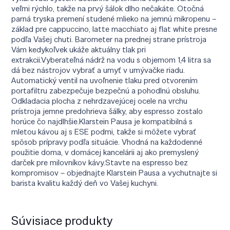
veľmi rýchlo, takže na prvý šálok dlho nečakáte. Otočná
parná tryska premení studené mlieko na jemnú mikropenu –
základ pre cappuccino, latte macchiato aj flat white presne
podľa Vašej chuti. Barometer na prednej strane prístroja
Vám kedykoľvek ukáže aktuálny tlak pri
extrakcii.Vyberateľná nádrž na vodu s objemom 1,4 litra sa
dá bez nástrojov vybrať a umyť v umývačke riadu.
Automatický ventil na uvoľnenie tlaku pred otvorením
portafiltru zabezpečuje bezpečnú a pohodlnú obsluhu.
Odkladacia plocha z nehrdzavejúcej ocele na vrchu
prístroja jemne predohrieva šálky, aby espresso zostalo
horúce čo najdlhšie.Klarstein Pausa je kompatibilná s
mletou kávou aj s ESE podmi, takže si môžete vybrať
spôsob prípravy podľa situácie. Vhodná na každodenné
použitie doma, v domácej kancelárii aj ako premyslený
darček pre milovníkov kávy.Stavte na espresso bez
kompromisov – objednajte Klarstein Pausa a vychutnajte si
barista kvalitu každý deň vo Vašej kuchyni.
Súvisiace produkty