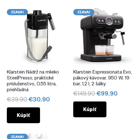
ZĽAVA!
ZĽAVA!
Klarstein Nádrž na mlieko
Klarstein Espressionata Evo,
SteelPresso, praktické
pákový kávovar, 950 W, 19
príslušenstvo, 0,55 litra,
bar, 1,2 l, 2 šálky
priehľadná
Pôvodná
Aktuál
€
149.90
€
99.90
Pôvodná
Aktuálna
€
39.90
€
30.90
cena
cena
cena
cena
bola:
je:
Kúpiť
bola:
je:
Kúpiť
€149.90.
€99.90
€39.90.
€30.90.
ZĽAVA!