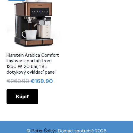
Klarstein Arabica Comfort
kávovar s portafiltrom,
1350 W, 20 bar, 1,8 l,
dotykový ovládací panel
Pôvodná
Aktuálna
€
269.90
€
169.90
cena
cena
bola:
je:
Kúpiť
€269.90.
€169.90.
©
Peter Šoltýs
Domáci spotrebič 2026