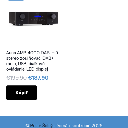
Auna AMP-4000 DAB, Hifi
stereo zosilňovač, DAB+
rádio, USB, diaľkové
ovládanie, LED displej
Pôvodná
Aktuálna
€
199.90
€
187.90
cena
cena
bola:
je:
Kúpiť
€199.90.
€187.90.
©
Peter Šoltýs
Domáci spotrebič 2026