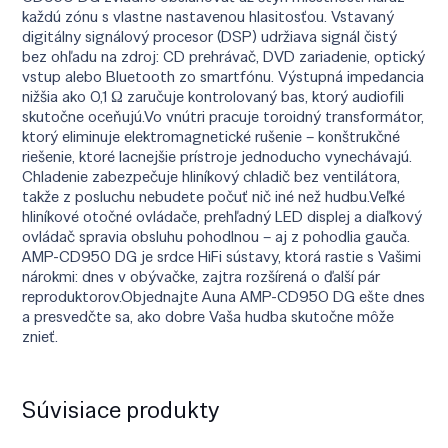
každú zónu s vlastne nastavenou hlasitosťou. Vstavaný
digitálny signálový procesor (DSP) udržiava signál čistý
bez ohľadu na zdroj: CD prehrávač, DVD zariadenie, optický
vstup alebo Bluetooth zo smartfónu. Výstupná impedancia
nižšia ako 0,1 Ω zaručuje kontrolovaný bas, ktorý audiofili
skutočne oceňujú.Vo vnútri pracuje toroidný transformátor,
ktorý eliminuje elektromagnetické rušenie – konštrukčné
riešenie, ktoré lacnejšie prístroje jednoducho vynechávajú.
Chladenie zabezpečuje hliníkový chladič bez ventilátora,
takže z posluchu nebudete počuť nič iné než hudbu.Veľké
hliníkové otočné ovládače, prehľadný LED displej a diaľkový
ovládač spravia obsluhu pohodlnou – aj z pohodlia gauča.
AMP-CD950 DG je srdce HiFi sústavy, ktorá rastie s Vašimi
nárokmi: dnes v obývačke, zajtra rozšírená o ďalší pár
reproduktorov.Objednajte Auna AMP-CD950 DG ešte dnes
a presvedčte sa, ako dobre Vaša hudba skutočne môže
znieť.
Súvisiace produkty