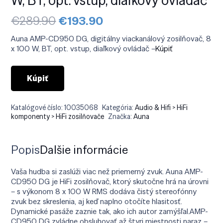
Pôvodná
Aktuálna
€
289.90
€
193.90
cena
cena
bola:
je:
Auna AMP-CD950 DG, digitálny viackanálový zosilňovač, 8
€289.90.
€193.90.
x 100 W, BT, opt. vstup, diaľkový ovládač –
Kúpiť
Kúpiť
Katalógové číslo:
10035068
Kategória:
Audio & Hifi > HiFi
komponenty > HiFi zosilňovače
Značka:
Auna
Popis
Ďalšie informácie
Vaša hudba si zaslúži viac než priemerný zvuk. Auna AMP-
CD950 DG je HiFi zosilňovač, ktorý skutočne hrá na úrovni
– s výkonom 8 x 100 W RMS dodáva čistý stereofónny
zvuk bez skreslenia, aj keď naplno otočíte hlasitosť.
Dynamické pasáže zaznie tak, ako ich autor zamýšľal.AMP-
CD950 DG zvládne obsluhovať až štyri miestnosti naraz –