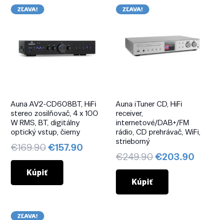
ZĽAVA!
ZĽAVA!
Auna AV2-CD608BT, HiFi
Auna iTuner CD, HiFi
stereo zosilňovač, 4 x 100
receiver,
W RMS, BT, digitálny
internetové/DAB+/FM
optický vstup, čierny
rádio, CD prehrávač, WiFi,
strieborný
Pôvodná
Aktuálna
€
169.90
€
157.90
Pôvodná
Aktuá
€
249.90
€
203.90
cena
cena
cena
cena
bola:
je:
Kúpiť
bola:
je:
Kúpiť
€169.90.
€157.90.
€249.90.
€203
ZĽAVA!