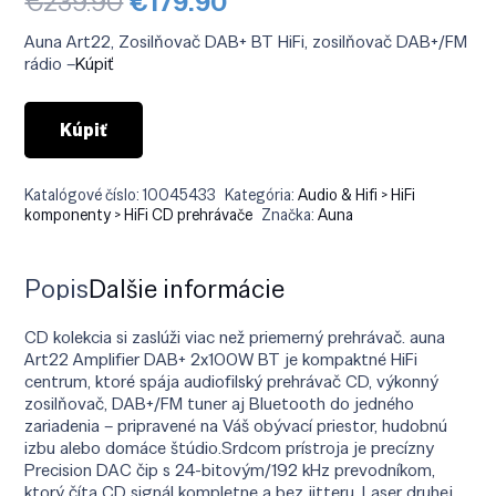
Pôvodná
Aktuálna
€
239.90
€
179.90
cena
cena
bola:
je:
Auna Art22, Zosilňovač DAB+ BT HiFi, zosilňovač DAB+/FM
€239.90.
€179.90.
rádio –
Kúpiť
Kúpiť
Katalógové číslo:
10045433
Kategória:
Audio & Hifi > HiFi
komponenty > HiFi CD prehrávače
Značka:
Auna
Popis
Ďalšie informácie
CD kolekcia si zaslúži viac než priemerný prehrávač. auna
Art22 Amplifier DAB+ 2x100W BT je kompaktné HiFi
centrum, ktoré spája audiofil­ský prehrávač CD, výkonný
zosilňovač, DAB+/FM tuner aj Bluetooth do jedného
zariadenia – pripravené na Váš obývací priestor, hudobnú
izbu alebo domáce štúdio.Srdcom prístroja je precízny
Precision DAC čip s 24-bitovým/192 kHz prevodníkom,
ktorý číta CD signál kompletne a bez jitteru. Laser druhej