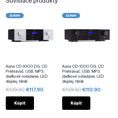
Súvisiace produkty
ZĽAVA!
ZĽAVA!
Auna CD-1000 DG, CD
Auna CD-1000 DG, CD
Prehrávač, USB, MP3,
Prehrávač, USB, MP3,
diaľkové ovládanie, LED
diaľkové ovládanie, LED
displej, hliník
displej, hliník
Pôvodná
Aktuálna
Pôvodná
Aktuál
€
139.90
€
117.90
€
139.90
€
113.90
cena
cena
cena
cena
bola:
je:
bola:
je:
Kúpiť
Kúpiť
€139.90.
€117.90.
€139.90.
€113.90