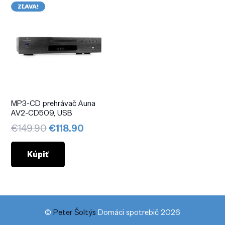
ZĽAVA!
MP3-CD prehrávač Auna
AV2-CD509, USB
Pôvodná
Aktuálna
€
149.90
€
118.90
cena
cena
bola:
je:
Kúpiť
€149.90.
€118.90.
©
Peter Šoltýs
Domáci spotrebič 2026