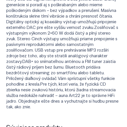
generácie si poradí aj s poškrabaným alebo mierne
poškodeným diskom – bez výpadkov a prerušení. Masívna
konštrukcia skrine tlmí vibrácie a chráni presnosť čítania.
Digitálny optický aj koaxiálny výstup umožňujú pripojenie
externého DAC pre ešte vyššiu vernosť zvuku.Zosilňovač s
výstupným výkonom 2×60 W dodá čistý a plný stereo
zvuk. Stereo Cinch výstupy umožňujú priame prepojenie s
pasívnymi reproduktormi alebo samostatným
zosilňovačom. USB vstup pre prehrávanie MP3 rozšíri
zdroje bez toho, aby ste stratili analógový charakter
zostavy.DAB+ so snímateľnou anténou a FM tuner zaistia
čistý rádiový príjem bez šumu. Bluetooth pridáva
bezdrôtový streaming zo smartfónu alebo tabletu.
Priložený diaľkový ovládač Vám sprístupní všetky funkcie
pohodlne z kresla.Pre tých, ktorí veria, že fyzická CD
zbierka nesie zvukovú históriu, ktorú žiadna streamovacia
služba nedokáže nahradiť – auna Art22 je to správne HiFi
jadro. Objednajte ešte dnes a vychutnajte si hudbu presne
tak, ako znie.