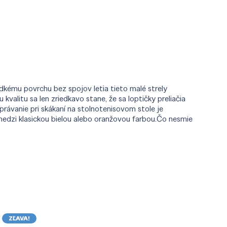
adkému povrchu bez spojov letia tieto malé strely
valitu sa len zriedkavo stane, že sa loptičky preliačia
právanie pri skákaní na stolnotenisovom stole je
ť medzi klasickou bielou alebo oranžovou farbou.Čo nesmie
ZĽAVA!