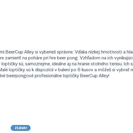
ami BeerCup Alley si vyberieš správne. Vďaka nízkej hmotnosti a hl
zamieriť na poháre pri hre beer pong. Vzhľadom na ich vynikajúcu k
optičky sú, samozrejme, ideálne aj na hranie stolného tenisu. Ich s
 Malé loptičky sú k dispozícii v balení po 6 kusov a môžeš si vybra
olné beerpongové profesionálne loptičky BeerCup Alley!
ZĽAVA!