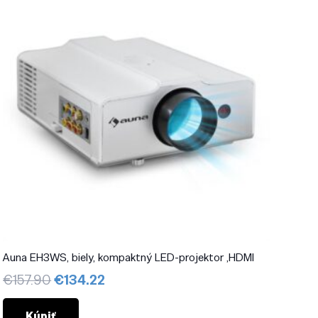
Auna EH3WS, biely, kompaktný LED-projektor ,HDMI
Pôvodná
Aktuálna
€
157.90
€
134.22
cena
cena
bola:
je:
Kúpiť