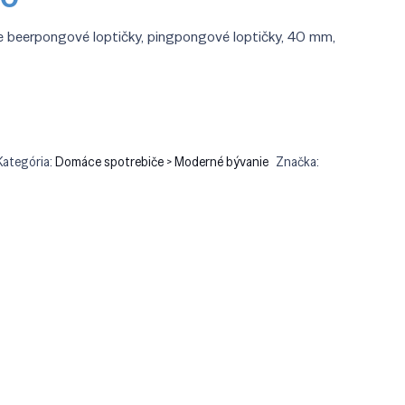
cena
je:
ne beerpongové loptičky, pingpongové loptičky, 40 mm,
0.
€15.90.
Kategória:
Domáce spotrebiče > Moderné bývanie
Značka: