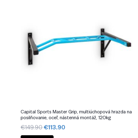
Capital Sports Master Grip, multiúchopová hrazda na
posilňovanie, oceľ, nástenná montáž, 120kg
Pôvodná
Aktuálna
€
149.90
€
113.90
cena
cena