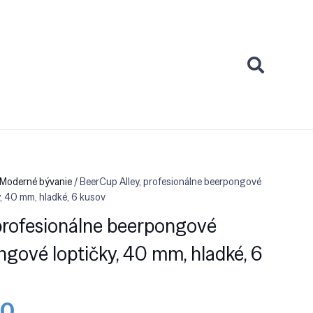
 Moderné bývanie
/ BeerCup Alley, profesionálne beerpongové
y, 40 mm, hladké, 6 kusov
profesionálne beerpongové
ongové loptičky, 40 mm, hladké, 6
dná
Aktuálna
90