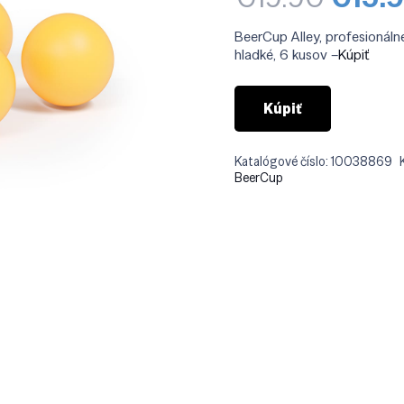
cena
bola:
BeerCup Alley, profesionál
€19.9
hladké, 6 kusov –
Kúpiť
Kúpiť
Katalógové číslo:
10038869
BeerCup