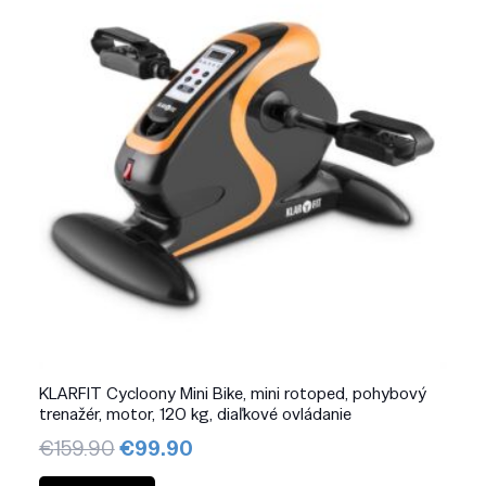
KLARFIT Cycloony Mini Bike, mini rotoped, pohybový
trenažér, motor, 120 kg, diaľkové ovládanie
Pôvodná
Aktuálna
€
159.90
€
99.90
cena
cena