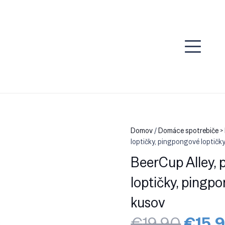
Domov
/
Domáce spotrebiče >
loptičky, pingpongové loptičk
BeerCup Alley, 
loptičky, pingp
kusov
Pôvo
€
19.90
€
15.