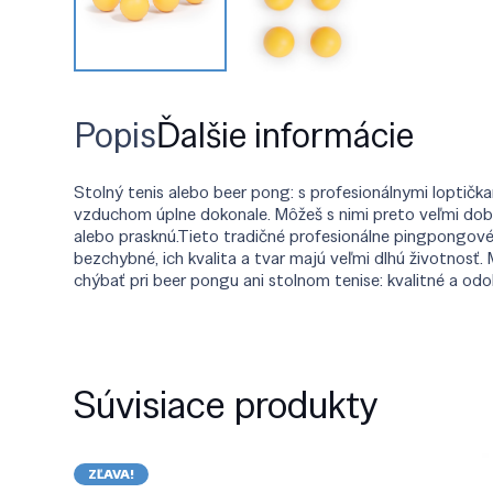
Popis
Ďalšie informácie
Stolný tenis alebo beer pong: s profesionálnymi loptičk
vzduchom úplne dokonale. Môžeš s nimi preto veľmi dobre 
alebo prasknú.Tieto tradičné profesionálne pingpongové l
bezchybné, ich kvalita a tvar majú veľmi dlhú životnosť.
chýbať pri beer pongu ani stolnom tenise: kvalitné a od
Súvisiace produkty
ZĽAVA!