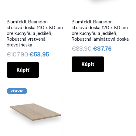
Blumfeldt Bearsdon
Blumfeldt Bearsdon
stolová doska 140 x 80 cm
stolová doska 120 x 80 cm
pre kuchyňu a jedáleň,
pre kuchyňu a jedáleň,
Robustná vrstvená
Robustná laminátová doska
drevotrieska
Pôvodná
Aktuálna
€
83.90
€
37.76
Pôvodná
Aktuálna
€
107.90
€
53.95
cena
cena
cena
cena
bola:
je:
Kúpiť
bola:
je:
Kúpiť
€83.90.
€37.76.
€107.90.
€53.95.
ZĽAVA!