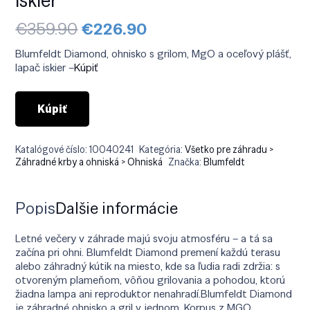
Pôvodná
Aktuálna
€
359.90
€
226.90
cena
cena
bola:
je:
Blumfeldt Diamond, ohnisko s grilom, MgO a oceľový plášť,
€359.90.
€226.90.
lapač iskier –
Kúpiť
Kúpiť
Katalógové číslo:
10040241
Kategória:
Všetko pre záhradu >
Záhradné krby a ohniská > Ohniská
Značka:
Blumfeldt
Popis
Ďalšie informácie
Letné večery v záhrade majú svoju atmosféru – a tá sa
začína pri ohni. Blumfeldt Diamond premení každú terasu
alebo záhradný kútik na miesto, kde sa ľudia radi zdržia: s
otvoreným plameňom, vôňou grilovania a pohodou, ktorú
žiadna lampa ani reproduktor nenahradí.Blumfeldt Diamond
je záhradné ohnisko a gril v jednom. Korpus z MGO