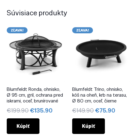
Súvisiace produkty
ZĽAVA!
ZĽAVA!
Blumfeldt Ronda, ohnisko,
Blumfeldt Trino, ohnisko,
Ø 95 cm, gril, ochrana pred
kôš na oheň, krb na terasu,
iskrami, oceľ, brunírované
Ø 80 cm, oceľ, čierne
Pôvodná
Aktuálna
Pôvodná
Aktuáln
€
199.90
€
135.90
€
149.90
€
75.90
cena
cena
cena
cena
bola:
je:
bola:
je:
Kúpiť
Kúpiť
€199.90.
€135.90.
€149.90.
€75.90.