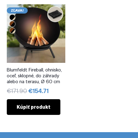
ZĽAVA!
Blumfeldt Fireball, ohnisko,
oceľ, sklopné, do záhrady
alebo na terasu, Ø 60 cm
Pôvodná
Aktuálna
€
171.90
€
154.71
cena
cena
bola:
je:
Kúpiť produkt
€171.90.
€154.71.