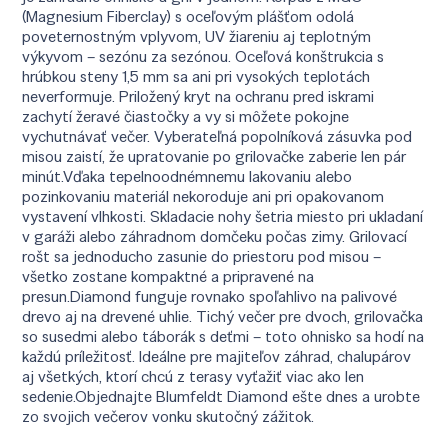
(Magnesium Fiberclay) s oceľovým plášťom odolá
poveternostným vplyvom, UV žiareniu aj teplotným
výkyvom – sezónu za sezónou. Oceľová konštrukcia s
hrúbkou steny 1,5 mm sa ani pri vysokých teplotách
neverformuje. Priložený kryt na ochranu pred iskrami
zachytí žeravé čiastočky a vy si môžete pokojne
vychutnávať večer. Vyberateľná popolníková zásuvka pod
misou zaistí, že upratovanie po grilovačke zaberie len pár
minút.Vďaka tepelnoodnémnemu lakovaniu alebo
pozinkovaniu materiál nekoroduje ani pri opakovanom
vystavení vlhkosti. Skladacie nohy šetria miesto pri ukladaní
v garáži alebo záhradnom domčeku počas zimy. Grilovací
rošt sa jednoducho zasunie do priestoru pod misou –
všetko zostane kompaktné a pripravené na
presun.Diamond funguje rovnako spoľahlivo na palivové
drevo aj na drevené uhlie. Tichý večer pre dvoch, grilovačka
so susedmi alebo táborák s deťmi – toto ohnisko sa hodí na
každú príležitosť. Ideálne pre majiteľov záhrad, chalupárov
aj všetkých, ktorí chcú z terasy vyťažiť viac ako len
sedenie.Objednajte Blumfeldt Diamond ešte dnes a urobte
zo svojich večerov vonku skutočný zážitok.