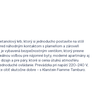
tanolový krb, ktorý si jednoducho postavíte na stôl
áni pred náhodným kontaktom s plameňom a zároveň
le je vybavená bezpečnostným ventilom, ktorý presne
deálnou voľbou pre nájomné byty, moderné apartmány aj
dizajn a pre páry, ktoré si cenia útulnú atmosféru
jednoduché ovládanie. Prevádzka pri napätí 220–240 V,
e cítiť skutočne dobre – s Klarstein Fiamme Tamburo.