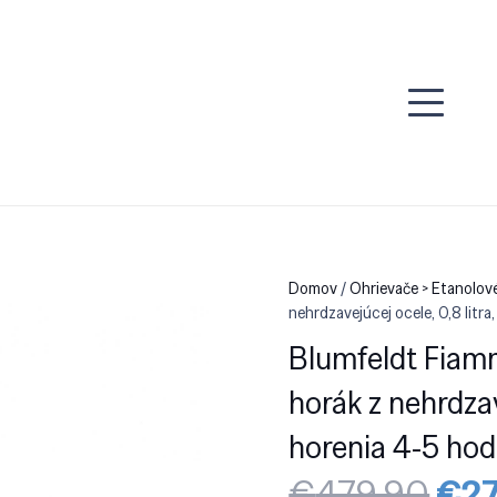
Domov
/
Ohrievače > Etanolov
nehrdzavejúcej ocele, 0,8 litra
Blumfeldt Fiam
horák z nehrdzav
horenia 4-5 hod
Pôv
€
479.90
€
2