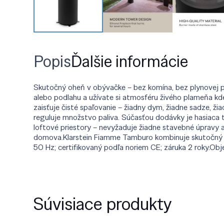
Popis
Ďalšie informácie
Skutočný oheň v obývačke – bez komína, bez plynovej pr
alebo podlahu a užívate si atmosféru živého plameňa k
zaisťuje čisté spaľovanie – žiadny dym, žiadne sadze, 
reguluje množstvo paliva. Súčasťou dodávky je hasiaca
loftové priestory – nevyžaduje žiadne stavebné úpravy an
domova.Klarstein Fiamme Tamburo kombinuje skutočný bi
50 Hz; certifikovaný podľa noriem CE; záruka 2 roky.Ob
Súvisiace produkty