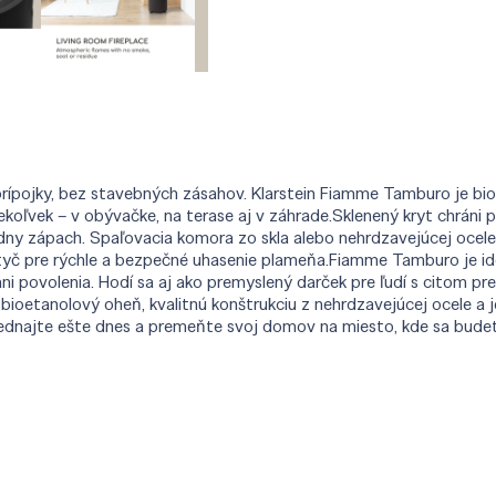
ípojky, bez stavebných zásahov. Klarstein Fiamme Tamburo je bioe
dekoľvek – v obývačke, na terase aj v záhrade.Sklenený kryt chr
žiadny zápach. Spaľovacia komora zo skla alebo nehrdzavejúcej oce
 tyč pre rýchle a bezpečné uhasenie plameňa.Fiamme Tamburo je i
i povolenia. Hodí sa aj ako premyslený darček pre ľudí s citom pre 
oetanolový oheň, kvalitnú konštrukciu z nehrdzavejúcej ocele a 
jednajte ešte dnes a premeňte svoj domov na miesto, kde sa budet