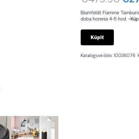
cen
bol
Blumfeldt Fiamme Tamburo, e
€47
doba horenia 4-5 hod. –
Kúp
Kúpiť
Katalógové číslo:
10036076