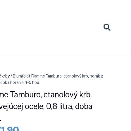
é krby
/ Blumfeldt Fiamme Tamburo, etanolový krb, horák z
, doba horenia 4-5 hod.
me Tamburo, etanolový krb,
ejúcej ocele, 0,8 litra, doba
.
odná
Aktuálna
71.90