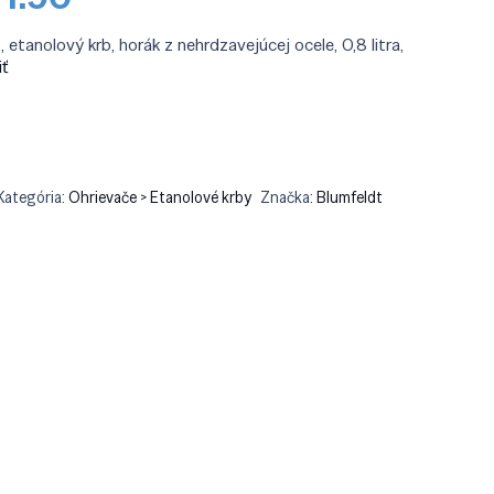
a
cena
a:
je:
tanolový krb, horák z nehrdzavejúcej ocele, 0,8 litra,
9.90.
€271.90.
iť
Kategória:
Ohrievače > Etanolové krby
Značka:
Blumfeldt