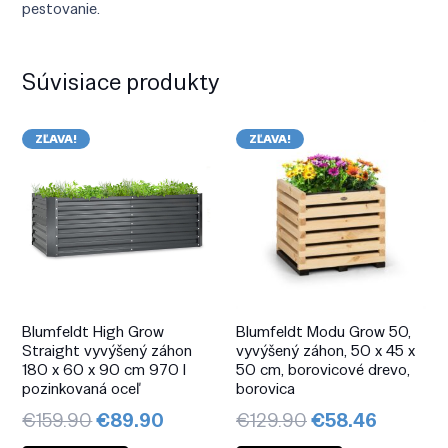
pestovanie.
Súvisiace produkty
ZĽAVA!
ZĽAVA!
Blumfeldt High Grow
Blumfeldt Modu Grow 50,
Straight vyvýšený záhon
vyvýšený záhon, 50 x 45 x
180 x 60 x 90 cm 970 l
50 cm, borovicové drevo,
pozinkovaná oceľ
borovica
Pôvodná
Aktuálna
Pôvodná
Aktuáln
€
159.90
€
89.90
€
129.90
€
58.46
cena
cena
cena
cena