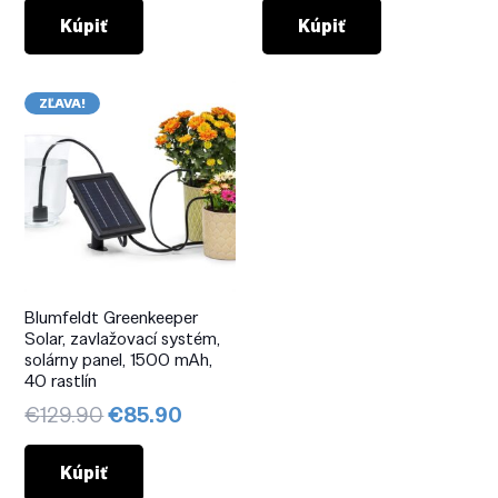
bola:
je:
bola:
je:
Kúpiť
Kúpiť
€159.90.
€89.90.
€129.90.
€58.46.
ZĽAVA!
Blumfeldt Greenkeeper
Solar, zavlažovací systém,
solárny panel, 1500 mAh,
40 rastlín
Pôvodná
Aktuálna
€
129.90
€
85.90
cena
cena
bola:
je:
Kúpiť