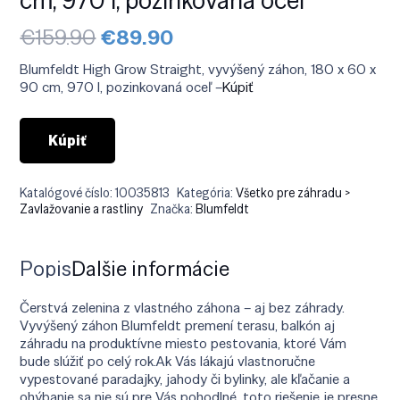
Pôvodná
Aktuálna
€
159.90
€
89.90
cena
cena
bola:
je:
Blumfeldt High Grow Straight, vyvýšený záhon, 180 x 60 x
€159.90.
€89.90.
90 cm, 970 l, pozinkovaná oceľ –
Kúpiť
Kúpiť
Katalógové číslo:
10035813
Kategória:
Všetko pre záhradu >
Zavlažovanie a rastliny
Značka:
Blumfeldt
Popis
Ďalšie informácie
Čerstvá zelenina z vlastného záhona – aj bez záhrady.
Vyvýšený záhon Blumfeldt premení terasu, balkón aj
záhradu na produktívne miesto pestovania, ktoré Vám
bude slúžiť po celý rok.Ak Vás lákajú vlastnoručne
vypestované paradajky, jahody či bylinky, ale kľačanie a
ohýbanie sa nie sú pre Vás pohodlné, toto riešenie je presne