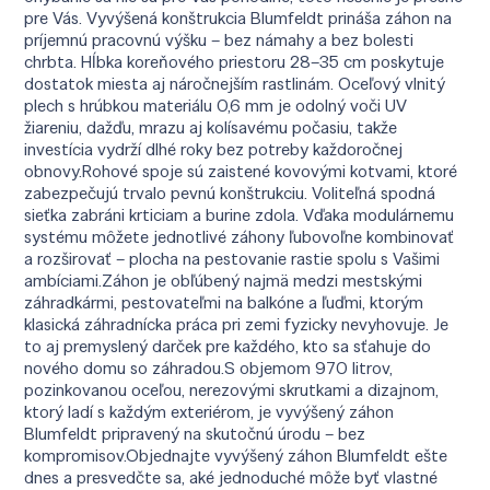
pre Vás. Vyvýšená konštrukcia Blumfeldt prináša záhon na
príjemnú pracovnú výšku – bez námahy a bez bolesti
chrbta. Hĺbka koreňového priestoru 28–35 cm poskytuje
dostatok miesta aj náročnejším rastlinám. Oceľový vlnitý
plech s hrúbkou materiálu 0,6 mm je odolný voči UV
žiareniu, dažďu, mrazu aj kolísavému počasiu, takže
investícia vydrží dlhé roky bez potreby každoročnej
obnovy.Rohové spoje sú zaistené kovovými kotvami, ktoré
zabezpečujú trvalo pevnú konštrukciu. Voliteľná spodná
sieťka zabráni krticiam a burine zdola. Vďaka modulárnemu
systému môžete jednotlivé záhony ľubovoľne kombinovať
a rozširovať – plocha na pestovanie rastie spolu s Vašimi
ambíciami.Záhon je obľúbený najmä medzi mestskými
záhradkármi, pestovateľmi na balkóne a ľuďmi, ktorým
klasická záhradnícka práca pri zemi fyzicky nevyhovuje. Je
to aj premyslený darček pre každého, kto sa sťahuje do
nového domu so záhradou.S objemom 970 litrov,
pozinkovanou oceľou, nerezovými skrutkami a dizajnom,
ktorý ladí s každým exteriérom, je vyvýšený záhon
Blumfeldt pripravený na skutočnú úrodu – bez
kompromisov.Objednajte vyvýšený záhon Blumfeldt ešte
dnes a presvedčte sa, aké jednoduché môže byť vlastné