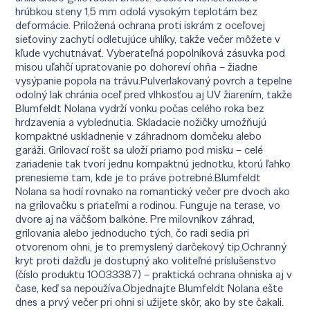
hrúbkou steny 1,5 mm odolá vysokým teplotám bez
deformácie. Priložená ochrana proti iskrám z oceľovej
sieťoviny zachytí odletujúce uhlíky, takže večer môžete v
kľude vychutnávať. Vyberateľná popolníková zásuvka pod
misou uľahčí upratovanie po dohoreví ohňa – žiadne
vysýpanie popola na trávu.Pulverlakovaný povrch a tepelne
odolný lak chránia oceľ pred vlhkosťou aj UV žiarením, takže
Blumfeldt Nolana vydrží vonku počas celého roka bez
hrdzavenia a vyblednutia. Skladacie nožičky umožňujú
kompaktné uskladnenie v záhradnom domčeku alebo
garáži. Grilovací rošt sa uloží priamo pod misku – celé
zariadenie tak tvorí jednu kompaktnú jednotku, ktorú ľahko
prenesieme tam, kde je to práve potrebné.Blumfeldt
Nolana sa hodí rovnako na romantický večer pre dvoch ako
na grilovačku s priateľmi a rodinou. Funguje na terase, vo
dvore aj na väčšom balkóne. Pre milovníkov záhrad,
grilovania alebo jednoducho tých, čo radi sedia pri
otvorenom ohni, je to premyslený darčekový tip.Ochranný
kryt proti dažďu je dostupný ako voliteľné príslušenstvo
(číslo produktu 10033387) – praktická ochrana ohniska aj v
čase, keď sa nepoužíva.Objednajte Blumfeldt Nolana ešte
dnes a prvý večer pri ohni si užijete skôr, ako by ste čakali.