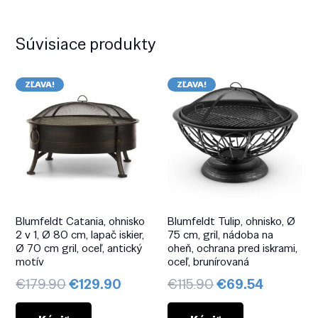
Súvisiace produkty
ZĽAVA!
ZĽAVA!
Blumfeldt Catania, ohnisko
Blumfeldt Tulip, ohnisko, Ø
2 v 1, Ø 80 cm, lapač iskier,
75 cm, gril, nádoba na
Ø 70 cm gril, oceľ, antický
oheň, ochrana pred iskrami,
motív
oceľ, brunírovaná
Pôvodná
Aktuálna
Pôvodná
Aktuáln
€
179.90
€
129.90
€
115.90
€
69.54
cena
cena
cena
cena