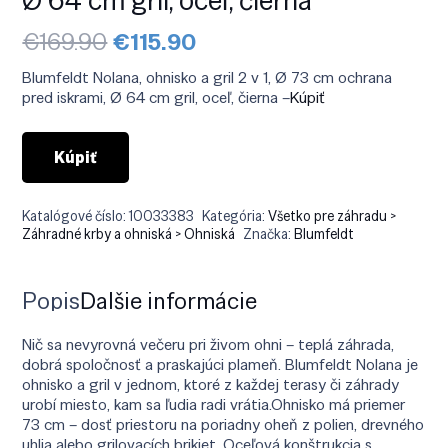
Pôvodná
Aktuálna
€
169.90
€
115.90
cena
cena
bola:
je:
Blumfeldt Nolana, ohnisko a gril 2 v 1, Ø 73 cm ochrana
€169.90.
€115.90.
pred iskrami, Ø 64 cm gril, oceľ, čierna –
Kúpiť
Kúpiť
Katalógové číslo:
10033383
Kategória:
Všetko pre záhradu >
Záhradné krby a ohniská > Ohniská
Značka:
Blumfeldt
Popis
Ďalšie informácie
Nič sa nevyrovná večeru pri živom ohni – teplá záhrada,
dobrá spoločnosť a praskajúci plameň. Blumfeldt Nolana je
ohnisko a gril v jednom, ktoré z každej terasy či záhrady
urobí miesto, kam sa ľudia radi vrátia.Ohnisko má priemer
73 cm – dosť priestoru na poriadny oheň z polien, drevného
uhlia alebo grilovacích brikiet. Oceľová konštrukcia s