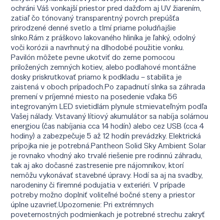
ochráni Váš vonkajší priestor pred dažďom aj UV žiarením,
zatiaľ čo tónovaný transparentný povrch prepúšťa
prirodzené denné svetlo a tlmí priame poludňajšie
slnko.Rám z práškovo lakovaného hliníka je ľahký, odolný
voči korózii a navrhnutý na dlhodobé použitie vonku.
Pavilón môžete pevne ukotviť do zeme pomocou
priložených zemných kotiev, alebo podlahové montážne
dosky priskrutkovať priamo k podkladu – stabilita je
zaistená v oboch prípadoch.Po zapadnutí slnka sa záhrada
premení v príjemné miesto na posedenie vďaka 56
integrovaným LED svietidlám plynule stmievateľným podľa
Vašej nálady. Vstavaný lítiový akumulátor sa nabíja solárnou
energiou (čas nabíjania cca 14 hodín) alebo cez USB (cca 4
hodiny) a zabezpečuje 5 až 12 hodín prevádzky. Elektrická
prípojka nie je potrebná.Pantheon Solid Sky Ambient Solar
je rovnako vhodný ako trvalé riešenie pre rodinnú záhradu,
tak aj ako dočasné zastresenie pre nájomníkov, ktorí
nemôžu vykonávať stavebné úpravy. Hodí sa aj na svadby,
narodeniny či firemné podujatia v exteriéri. V prípade
potreby možno doplniť voliteľné bočné steny a priestor
úplne uzavrieť.Upozornenie: Pri extrémnych
poveternostných podmienkach je potrebné strechu zakryť