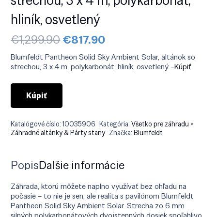
hliník, osvetlený
Pôvodná
Aktuálna
€
1,299.90
€
817.90
cena
cena
bola:
je:
Blumfeldt Pantheon Solid Sky Ambient Solar, altánok so
€1,299.90.
€817.90.
strechou, 3 x 4 m, polykarbonát, hliník, osvetlený –
Kúpiť
Kúpiť
Katalógové číslo:
10035906
Kategória:
Všetko pre záhradu >
Záhradné altánky & Párty stany
Značka:
Blumfeldt
Popis
Ďalšie informácie
Záhrada, ktorú môžete naplno využívať bez ohľadu na
počasie – to nie je sen, ale realita s pavilónom Blumfeldt
Pantheon Solid Sky Ambient Solar. Strecha zo 6 mm
silných polykarbonátových dvojstenných dosiek spoľahlivo