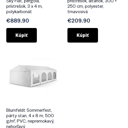
Sky Flat, pergola,
prístrešok, altánok, 300 ×
prístrešok, 3 x 4 m,
250 cm, polyester,
polykarbonát
tmavosivá
€
889.90
€
209.90
Kúpiť
Kúpiť
Blumfeldt Sommerfest,
párty stan, 4 x 8 m, 500
g/m², PVC, nepremokavý,
nehorľavý