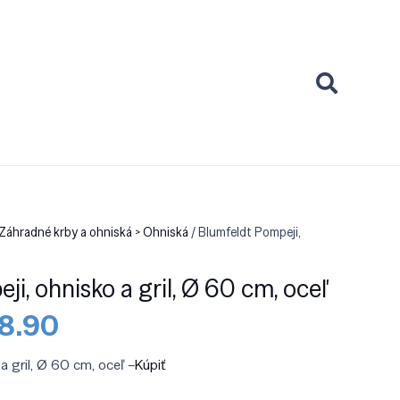
 Záhradné krby a ohniská > Ohniská
/ Blumfeldt Pompeji,
i, ohnisko a gril, Ø 60 cm, oceľ
odná
Aktuálna
78.90
a
cena
:
je:
a gril, Ø 60 cm, oceľ –
Kúpiť
9.90.
€178.90.