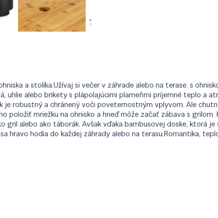
ohniska a stolíka.Užívaj si večer v záhrade alebo na terase: s ohni
á, uhlie alebo brikety s plápolajúcimi plameňmi príjemné teplo a 
ak je robustný a chránený voči poveternostným vplyvom. Ale chutn
ho položiť mriežku na ohnisko a hneď môže začať zábava s grilom
 ako gril alebo ako táborák. Avšak vďaka bambusovej doske, ktorá j
 sa hravo hodia do každej záhrady alebo na terasu.Romantika, teplo