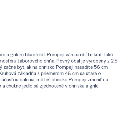
skom a grilom blumfeldt Pompeji vám urobí tri krát takú
atmosféru táborového ohňa. Pevný obal je vyrobený z 2,5
ý začne byť, ak na ohnisko Pompeji nasadíte 56 cm
. Kruhová základňa s priemerom 48 cm sa stará o
e súčasťou balenia, môžeš ohnisko Pompeji zmeniť na
 a chutné jedlo sú zjednotené v ohnisku a grile