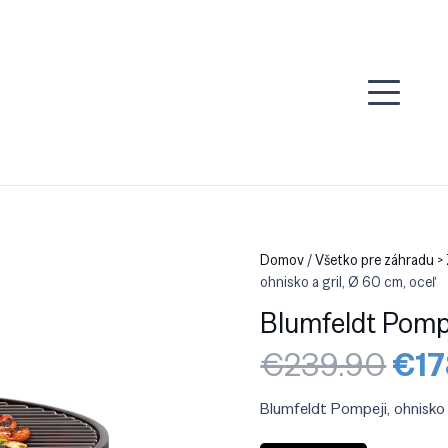
Domov
/
Všetko pre záhradu >
ohnisko a gril, Ø 60 cm, oceľ
Blumfeldt Pompej
Pôv
€
239.90
€
1
cen
bola
Blumfeldt Pompeji, ohnisko 
€23