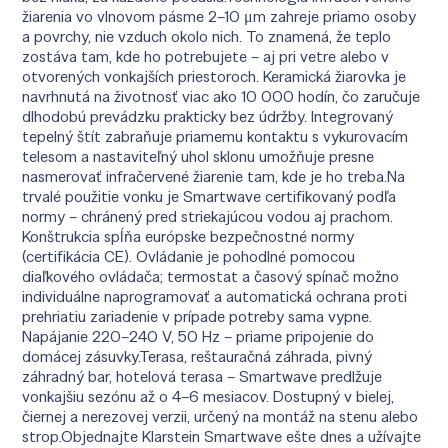
žiarenia vo vlnovom pásme 2–10 μm zahreje priamo osoby
a povrchy, nie vzduch okolo nich. To znamená, že teplo
zostáva tam, kde ho potrebujete – aj pri vetre alebo v
otvorených vonkajších priestoroch. Keramická žiarovka je
navrhnutá na životnosť viac ako 10 000 hodín, čo zaručuje
dlhodobú prevádzku prakticky bez údržby. Integrovaný
tepelný štít zabraňuje priamemu kontaktu s vykurovacím
telesom a nastaviteľný uhol sklonu umožňuje presne
nasmerovať infračervené žiarenie tam, kde je ho treba.Na
trvalé použitie vonku je Smartwave certifikovaný podľa
normy – chránený pred striekajúcou vodou aj prachom.
Konštrukcia spĺňa európske bezpečnostné normy
(certifikácia CE). Ovládanie je pohodlné pomocou
diaľkového ovládača; termostat a časový spínač možno
individuálne naprogramovať a automatická ochrana proti
prehriatiu zariadenie v prípade potreby sama vypne.
Napájanie 220–240 V, 50 Hz – priame pripojenie do
domácej zásuvky.Terasa, reštauračná záhrada, pivný
záhradný bar, hotelová terasa – Smartwave predlžuje
vonkajšiu sezónu až o 4–6 mesiacov. Dostupný v bielej,
čiernej a nerezovej verzii, určený na montáž na stenu alebo
strop.Objednajte Klarstein Smartwave ešte dnes a užívajte