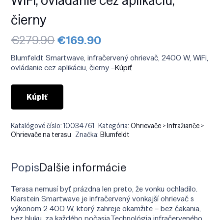
čierny
Pôvodná
Aktuálna
€
279.90
€
169.90
cena
cena
bola:
je:
Blumfeldt Smartwave, infračervený ohrievač, 2400 W, WiFi,
€279.90.
€169.90.
ovládanie cez aplikáciu, čierny –
Kúpiť
Kúpiť
Katalógové číslo:
10034761
Kategória:
Ohrievače > Infražiariče >
Ohrievače na terasu
Značka:
Blumfeldt
Popis
Ďalšie informácie
Terasa nemusí byť prázdna len preto, že vonku ochladilo.
Klarstein Smartwave je infračervený vonkajší ohrievač s
výkonom 2 400 W, ktorý zahreje okamžite – bez čakania,
bez hluku, za každého počasia.Technológia infračerveného