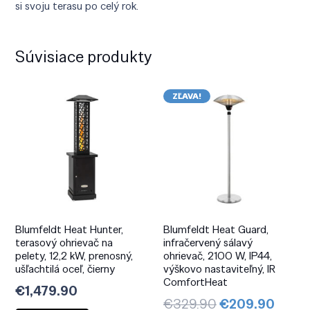
si svoju terasu po celý rok.
Súvisiace produkty
ZĽAVA!
Blumfeldt Heat Hunter,
Blumfeldt Heat Guard,
terasový ohrievač na
infračervený sálavý
pelety, 12,2 kW, prenosný,
ohrievač, 2100 W, IP44,
ušľachtilá oceľ, čierny
výškovo nastaviteľný, IR
ComfortHeat
€
1,479.90
Pôvodná
Aktuá
€
329.90
€
209.90