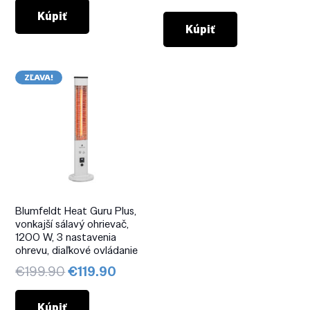
cena
cena
Kúpiť
bola:
je:
Kúpiť
€329.90.
€209
ZĽAVA!
Blumfeldt Heat Guru Plus,
vonkajší sálavý ohrievač,
1200 W, 3 nastavenia
ohrevu, diaľkové ovládanie
Pôvodná
Aktuálna
€
199.90
€
119.90
cena
cena
bola:
je:
Kúpiť