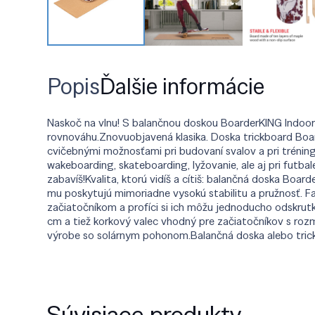
Popis
Ďalšie informácie
Naskoč na vlnu! S balančnou doskou BoarderKING Indoorbo
rovnováhu.Znovuobjavená klasika. Doska trickboard Boa
cvičebnými možnosťami pri budovaní svalov a pri trénin
wakeboarding, skateboarding, lyžovanie, ale aj pri futb
zabavíš!Kvalita, ktorú vidíš a cítiš: balančná doska Boa
mu poskytujú mimoriadne vysokú stabilitu a pružnosť. F
začiatočníkom a profíci si ich môžu jednoducho odskrut
cm a tiež korkový valec vhodný pre začiatočníkov s roz
výrobe so solárnym pohonom.Balančná doska alebo tric
Súvisiace produkty