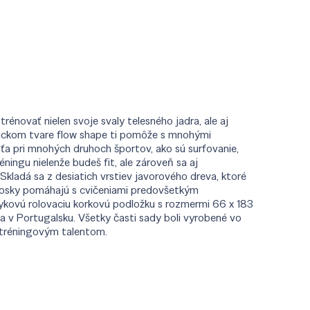
énovať nielen svoje svaly telesného jadra, ale aj
sickom tvare flow shape ti pomôže s mnohými
ťa pri mnohých druhoch športov, ako sú surfovanie,
ingu nielenže budeš fit, ale zároveň sa aj
Skladá sa z desiatich vrstiev javorového dreva, ktoré
 dosky pomáhajú s cvičeniami predovšetkým
mykovú rolovaciu korkovú podložku s rozmermi 66 x 183
a v Portugalsku. Všetky časti sady boli vyrobené vo
itréningovým talentom.