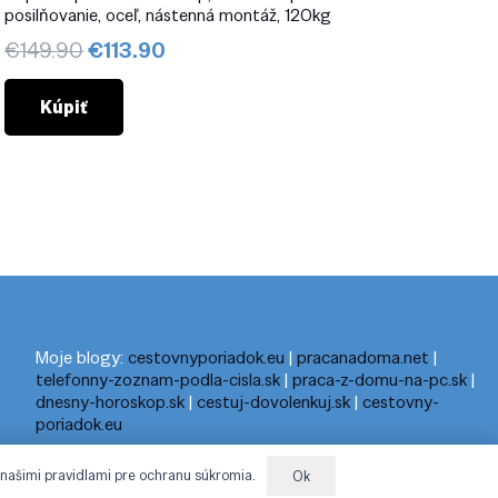
posilňovanie, oceľ, nástenná montáž, 120kg
Pôvodná
Aktuálna
€
149.90
€
113.90
cena
cena
bola:
je:
Kúpiť
€149.90.
€113.90.
Moje blogy:
cestovnyporiadok.eu
|
pracanadoma.net
|
telefonny-zoznam-podla-cisla.sk
|
praca-z-domu-na-pc.sk
|
dnesny-horoskop.sk
|
cestuj-dovolenkuj.sk
|
cestovny-
poriadok.eu
 našimi pravidlami pre ochranu súkromia.
Ok