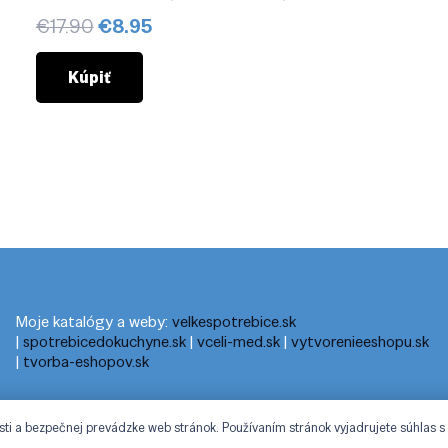
Pôvodná
Aktuálna
€
17.90
€
8.95
cena
cena
bola:
je:
Kúpiť
€17.90.
€8.95.
Moje katalógy a weby:
velkespotrebice.sk
|
spotrebicedokuchyne.sk
|
vceli-med.sk
|
vytvorenieeshopu.sk
|
tvorba-eshopov.sk
sti a bezpečnej prevádzke web stránok. Používaním stránok vyjadrujete súhlas s