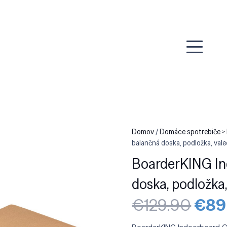
Domov
/
Domáce spotrebiče >
balančná doska, podložka, vale
BoarderKING In
doska, podložka,
Pôv
€
129.90
€
89
cen
bola