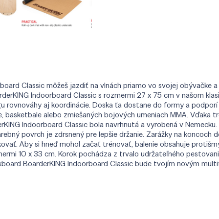
ard Classic môžeš jazdiť na vlnách priamo vo svojej obývačke a tr
rderKING Indoorboard Classic s rozmermi 27 x 75 cm v našom kla
gu rovnováhy aj koordinácie. Doska ťa dostane do formy a podporí 
ale, basketbale alebo zmiešaných bojových umeniach MMA. Vďaka trén
rderKING Indoorboard Classic bola navrhnutá a vyrobená v Nemecku. 
arebný povrch je zdrsnený pre lepšie držanie. Zarážky na koncoch
kovať. Aby si hneď mohol začať trénovať, balenie obsahuje protiš
mermi 10 x 33 cm. Korok pochádza z trvalo udržateľného pestovani
kboard BoarderKING Indoorboard Classic bude tvojím novým mult