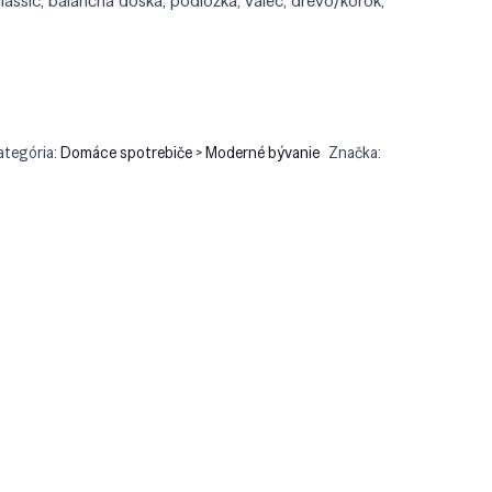
ssic, balančná doska, podložka, valec, drevo/korok,
.90.
€89.90.
ategória:
Domáce spotrebiče > Moderné bývanie
Značka: