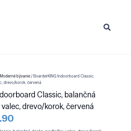
 Moderné bývanie
/ BoarderKING Indoorboard Classic,
c, drevo/korok, červená
doorboard Classic, balančná
 valec, drevo/korok, červená
odná
Aktuálna
.90
a
cena
:
je: