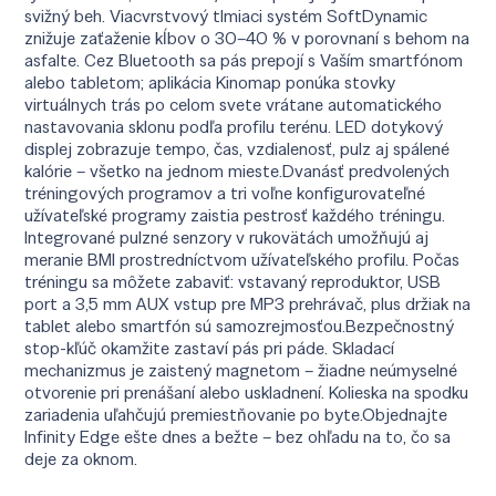
svižný beh. Viacvrstvový tlmiaci systém SoftDynamic
znižuje zaťaženie kĺbov o 30–40 % v porovnaní s behom na
asfalte. Cez Bluetooth sa pás prepojí s Vaším smartfónom
alebo tabletom; aplikácia Kinomap ponúka stovky
virtuálnych trás po celom svete vrátane automatického
nastavovania sklonu podľa profilu terénu. LED dotykový
displej zobrazuje tempo, čas, vzdialenosť, pulz aj spálené
kalórie – všetko na jednom mieste.Dvanásť predvolených
tréningových programov a tri voľne konfigurovateľné
užívateľské programy zaistia pestrosť každého tréningu.
Integrované pulzné senzory v rukovätách umožňujú aj
meranie BMI prostredníctvom užívateľského profilu. Počas
tréningu sa môžete zabaviť: vstavaný reproduktor, USB
port a 3,5 mm AUX vstup pre MP3 prehrávač, plus držiak na
tablet alebo smartfón sú samozrejmosťou.Bezpečnostný
stop-kľúč okamžite zastaví pás pri páde. Skladací
mechanizmus je zaistený magnetom – žiadne neúmyselné
otvorenie pri prenášaní alebo uskladnení. Kolieska na spodku
zariadenia uľahčujú premiestňovanie po byte.Objednajte
Infinity Edge ešte dnes a bežte – bez ohľadu na to, čo sa
deje za oknom.