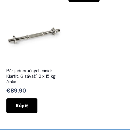
€18.90.
€14.18.
Pár jednoručných činiek
Klarfit, 6 závaží, 2 x 15 kg
činka
€
89.90
Kúpiť