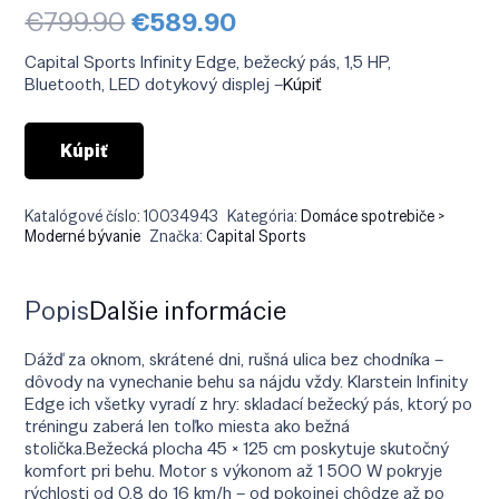
Pôvodná
Aktuálna
€
799.90
€
589.90
cena
cena
bola:
je:
Capital Sports Infinity Edge, bežecký pás, 1,5 HP,
€799.90.
€589.90.
Bluetooth, LED dotykový displej –
Kúpiť
Kúpiť
Katalógové číslo:
10034943
Kategória:
Domáce spotrebiče >
Moderné bývanie
Značka:
Capital Sports
Popis
Ďalšie informácie
Dážď za oknom, skrátené dni, rušná ulica bez chodníka –
dôvody na vynechanie behu sa nájdu vždy. Klarstein Infinity
Edge ich všetky vyradí z hry: skladací bežecký pás, ktorý po
tréningu zaberá len toľko miesta ako bežná
stolička.Bežecká plocha 45 × 125 cm poskytuje skutočný
komfort pri behu. Motor s výkonom až 1 500 W pokryje
rýchlosti od 0,8 do 16 km/h – od pokojnej chôdze až po