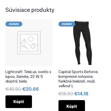
Súvisiace produkty
ZĽAVA!
ZĽAVA!
Lightcraft TeleLux, svetlo s
Capital Sports Beforce,
lupou, žiarivka, 22 W, 5
kompresné nohavice,
dioptrií, biela
funkčná bielizeň, muži,
veľkosť L
Pôvodná
Aktuálna
€
45.90
€
20.66
Pôvodná
Aktuálna
€
18.90
€
14.18
cena
cena
cena
cena
bola:
je:
Kúpiť
bola:
je:
Kúpiť
€45.90.
€20.66.