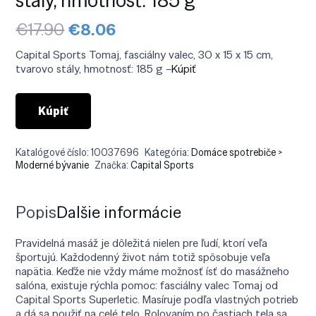
Pôvodná
Aktuálna
€
17.90
€
8.06
cena
cena
bola:
je:
Capital Sports Tomaj, fasciálny valec, 30 x 15 x 15 cm,
€17.90.
€8.06.
tvarovo stály, hmotnosť: 185 g –
Kúpiť
Kúpiť
Katalógové číslo:
10037696
Kategória:
Domáce spotrebiče >
Moderné bývanie
Značka:
Capital Sports
Popis
Ďalšie informácie
Pravidelná masáž je dôležitá nielen pre ľudí, ktorí veľa
športujú. Každodenný život nám totiž spôsobuje veľa
napätia. Keďže nie vždy máme možnosť ísť do masážneho
salóna, existuje rýchla pomoc: fasciálny valec Tomaj od
Capital Sports Superletic. Masíruje podľa vlastných potrieb
a dá sa použiť na celé telo. Rolovaním po častiach tela sa