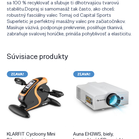
sa 100 % recyklovať a sľubuje ti dlhotrvajúcu tvarovú
stabilitu.Dopraj si samomasáž tak často, ako chceš:
robustný fasciálny valec Tomaj od Capital Sports
Superletic je perfektný masážny valec pre začiatočníkov.
Masíruje väzivá, podporuje prekrvenie, posilňuje tkanivá,
zabraňuje svalovej horúčke, prináša pohyblivosť a elasticitu.
Súvisiace produkty
ZĽAVA!
ZĽAVA!
KLARFIT Cycloony Mini
Auna EH3WS, biely,