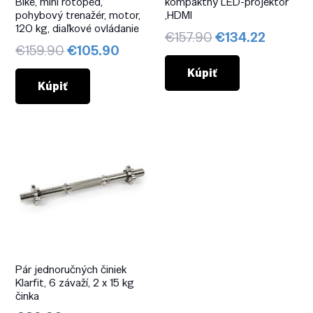
Bike, mini rotoped,
kompaktný LED-projektor
pohybový trenažér, motor,
,HDMI
120 kg, diaľkové ovládanie
Pôvodná
Aktuál
€
157.90
€
134.22
Pôvodná
Aktuálna
€
159.90
€
105.90
cena
cena
cena
cena
bola:
je:
Kúpiť
bola:
je:
Kúpiť
€157.90.
€134.22
€159.90.
€105.90.
Pár jednoručných činiek
Klarfit, 6 závaží, 2 x 15 kg
činka