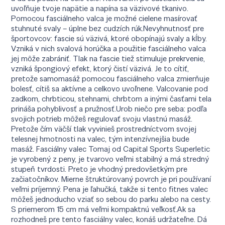
uvoľňuje tvoje napätie a napína sa väzivové tkanivo.
Pomocou fasciálneho valca je možné cielene masírovať
stuhnuté svaly – úplne bez cudzích rúk.Nevyhnutnosť pre
športovcov: fascie sú väzivá, ktoré obopínajú svaly a kĺby.
Vzniká v nich svalová horúčka a použitie fasciálneho valca
jej môže zabrániť. Tlak na fascie tiež stimuluje prekrvenie,
vzniká špongiový efekt, ktorý čistí väzivá. Je to cítiť,
pretože samomasáž pomocou fasciálneho valca zmierňuje
bolesť, cítiš sa aktívne a celkovo uvoľnene. Valcovanie pod
zadkom, chrbticou, stehnami, chrbtom a inými časťami tela
prináša pohyblivosť a pružnosť.Urob niečo pre seba: podľa
svojich potrieb môžeš regulovať svoju vlastnú masáž.
Pretože čím väčší tlak vyvinieš prostredníctvom svojej
telesnej hmotnosti na valec, tým intenzívnejšia bude
masáž. Fasciálny valec Tomaj od Capital Sports Superletic
je vyrobený z peny, je tvarovo veľmi stabilný a má stredný
stupeň tvrdosti. Preto je vhodný predovšetkým pre
začiatočníkov. Mierne štruktúrovaný povrch je pri používaní
veľmi príjemný. Pena je ľahučká, takže si tento fitnes valec
môžeš jednoducho vziať so sebou do parku alebo na cesty.
S priemerom 15 cm má veľmi kompaktnú veľkosť.Ak sa
rozhodneš pre tento fasciálny valec, konáš udržateľne. Dá