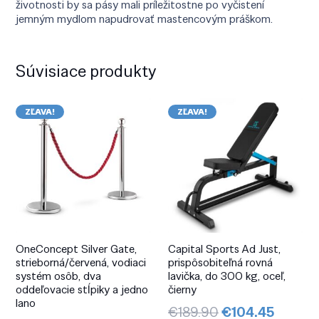
životnosti by sa pásy mali príležitostne po vyčistení
jemným mydlom napudrovať mastencovým práškom.
Súvisiace produkty
ZĽAVA!
ZĽAVA!
OneConcept Silver Gate,
Capital Sports Ad Just,
strieborná/červená, vodiaci
prispôsobiteľná rovná
systém osôb, dva
lavička, do 300 kg, oceľ,
oddeľovacie stĺpiky a jedno
čierny
lano
Pôvodná
Aktuál
€
189.90
€
104.45