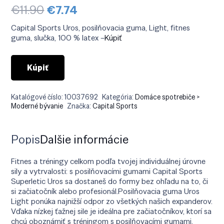
Pôvodná
Aktuálna
€
11.90
€
7.74
cena
cena
bola:
je:
Capital Sports Uros, posilňovacia guma, Light, fitnes
€11.90.
€7.74.
guma, slučka, 100 % latex –
Kúpiť
Kúpiť
Katalógové číslo:
10037692
Kategória:
Domáce spotrebiče >
Moderné bývanie
Značka:
Capital Sports
Popis
Ďalšie informácie
Fitnes a tréningy celkom podľa tvojej individuálnej úrovne
sily a vytrvalosti: s posilňovacími gumami Capital Sports
Superletic Uros sa dostaneš do formy bez ohľadu na to, či
si začiatočník alebo profesionál.Posilňovacia guma Uros
Light ponúka najnižší odpor zo všetkých našich expanderov.
Vďaka nízkej ťažnej sile je ideálna pre začiatočníkov, ktorí sa
chcú oboznámiť s tréningom s posilňovacími gumami.