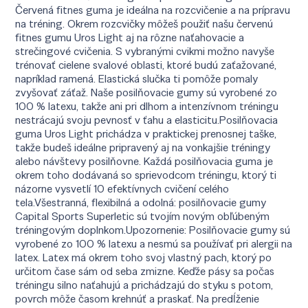
Červená fitnes guma je ideálna na rozcvičenie a na prípravu
na tréning. Okrem rozcvičky môžeš použiť našu červenú
fitnes gumu Uros Light aj na rôzne naťahovacie a
strečingové cvičenia. S vybranými cvikmi možno navyše
trénovať cielene svalové oblasti, ktoré budú zaťažované,
napríklad ramená. Elastická slučka ti pomôže pomaly
zvyšovať záťaž. Naše posilňovacie gumy sú vyrobené zo
100 % latexu, takže ani pri dlhom a intenzívnom tréningu
nestrácajú svoju pevnosť v ťahu a elasticitu.Posilňovacia
guma Uros Light prichádza v praktickej prenosnej taške,
takže budeš ideálne pripravený aj na vonkajšie tréningy
alebo návštevy posilňovne. Každá posilňovacia guma je
okrem toho dodávaná so sprievodcom tréningu, ktorý ti
názorne vysvetlí 10 efektívnych cvičení celého
tela.Všestranná, flexibilná a odolná: posilňovacie gumy
Capital Sports Superletic sú tvojím novým obľúbeným
tréningovým doplnkom.Upozornenie: Posilňovacie gumy sú
vyrobené zo 100 % latexu a nesmú sa používať pri alergii na
latex. Latex má okrem toho svoj vlastný pach, ktorý po
určitom čase sám od seba zmizne. Keďže pásy sa počas
tréningu silno naťahujú a prichádzajú do styku s potom,
povrch môže časom krehnúť a praskať. Na predĺženie