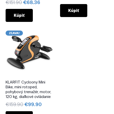
Pôvodná
Aktuálna
€
151.90
€
68.36
cena
cena
cena
cena
bola:
je:
Kúpiť
bola:
je:
Kúpiť
€189.90.
€104.4
€151.90.
€68.36.
ZĽAVA!
KLARFIT Cycloony Mini
Bike, mini rotoped,
pohybový trenažér, motor,
120 kg, diaľkové ovládanie
Pôvodná
Aktuálna
€
159.90
€
99.90
cena
cena