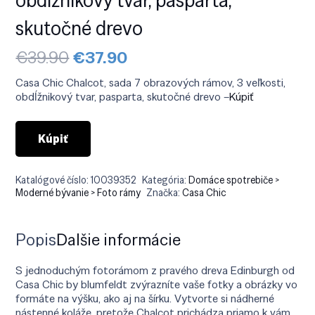
skutočné drevo
Pôvodná
Aktuálna
€
39.90
€
37.90
cena
cena
bola:
je:
Casa Chic Chalcot, sada 7 obrazových rámov, 3 veľkosti,
€39.90.
€37.90.
obdĺžnikový tvar, pasparta, skutočné drevo –
Kúpiť
Kúpiť
Katalógové číslo:
10039352
Kategória:
Domáce spotrebiče >
Moderné bývanie > Foto rámy
Značka:
Casa Chic
Popis
Ďalšie informácie
S jednoduchým fotorámom z pravého dreva Edinburgh od
Casa Chic by blumfeldt zvýrazníte vaše fotky a obrázky vo
formáte na výšku, ako aj na šírku. Vytvorte si nádherné
nástenné koláže, pretože Chalcot prichádza priamo k vám