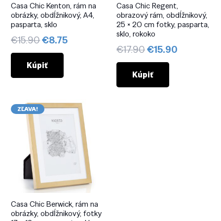
Casa Chic Kenton, rám na
Casa Chic Regent,
obrázky, obdĺžnikový, A4,
obrazový rám, obdĺžnikový,
pasparta, sklo
25 × 20 cm fotky, pasparta,
sklo, rokoko
Pôvodná
Aktuálna
€
15.90
€
8.75
Pôvodná
Aktuálna
€
17.90
€
15.90
cena
cena
cena
cena
bola:
je:
Kúpiť
bola:
je:
Kúpiť
€15.90.
€8.75.
€17.90.
€15.90.
ZĽAVA!
Casa Chic Berwick, rám na
obrázky, obdĺžnikový, fotky