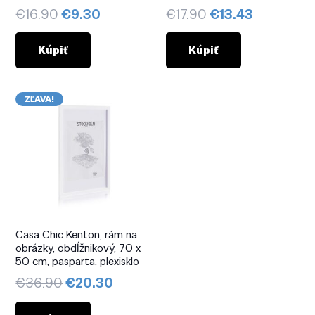
Pôvodná
Aktuálna
Pôvodná
Aktuálna
€
16.90
€
9.30
€
17.90
€
13.43
cena
cena
cena
cena
bola:
je:
bola:
je:
Kúpiť
Kúpiť
€16.90.
€9.30.
€17.90.
€13.43.
ZĽAVA!
Casa Chic Kenton, rám na
obrázky, obdĺžnikový, 70 x
50 cm, pasparta, plexisklo
Pôvodná
Aktuálna
€
36.90
€
20.30
cena
cena