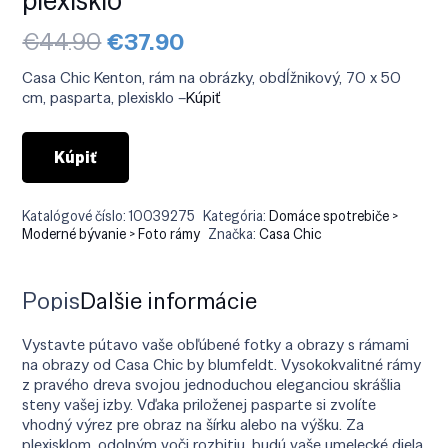
Pôvodná
Aktuálna
€
44.90
€
37.90
cena
cena
bola:
je:
Casa Chic Kenton, rám na obrázky, obdĺžnikový, 70 x 50
€44.90.
€37.90.
cm, pasparta, plexisklo –
Kúpiť
Kúpiť
Katalógové číslo:
10039275
Kategória:
Domáce spotrebiče >
Moderné bývanie > Foto rámy
Značka:
Casa Chic
Popis
Ďalšie informácie
Vystavte pútavo vaše obľúbené fotky a obrazy s rámami
na obrazy od Casa Chic by blumfeldt. Vysokokvalitné rámy
z pravého dreva svojou jednoduchou eleganciou skrášlia
steny vašej izby. Vďaka priloženej pasparte si zvolíte
vhodný výrez pre obraz na šírku alebo na výšku. Za
plexisklom, odolným voči rozbitiu, budú vaše umelecké diela