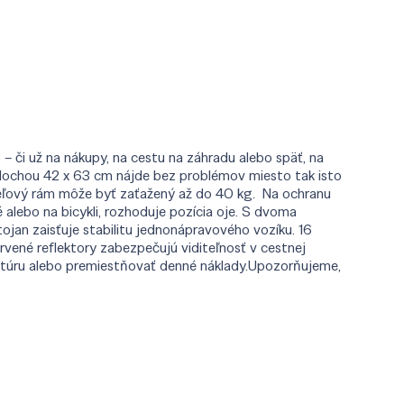
 – či už na nákupy, na cestu na záhradu alebo späť, na
s plochou 42 x 63 cm nájde bez problémov miesto tak isto
ceľový rám môže byť zaťažený až do 40 kg. Na ochranu
 alebo na bicykli, rozhoduje pozícia oje. S dvoma
ojan zaisťuje stabilitu jednonápravového vozíku. 16
vené reflektory zabezpečujú viditeľnosť v cestnej
 túru alebo premiestňovať denné náklady.Upozorňujeme,