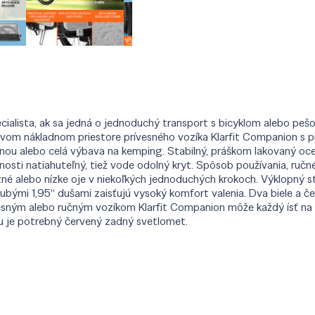
ecialista, ak sa jedná o jednoduchý transport s bicyklom alebo pešo
litrovom nákladnom priestore prívesného vozíka Klarfit Companion 
inou alebo celá výbava na kemping. Stabilný, práškom lakovaný o
nosti natiahuteľný, tiež vode odolný kryt. Spôsob používania, ručné
zné alebo nízke oje v niekoľkých jednoduchých krokoch. Výklopný st
i 1,95“ dušami zaisťujú vysoký komfort valenia. Dva biele a čer
vesným alebo ručným vozíkom Klarfit Companion môže každý ísť na
u je potrebný červený zadný svetlomet.