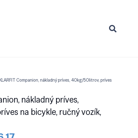
KLARFIT Companion, nákladný príves, 40kg/50litrov, príves
ion, nákladný príves,
ríves na bicykle, ručný vozík,
odná
Aktuálna
6.17