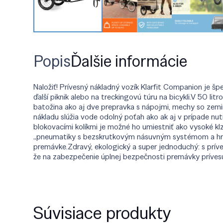
Popis
Ďalšie informácie
Naložiť! Prívesný nákladný vozík Klarfit Companion je šp
ďalší piknik alebo na treckingovú túru na bicykli.V 50 
batožina ako aj dve prepravka s nápojmi, mechy so zem
nákladu slúžia vode odolný poťah ako ak aj v prípade nut
blokovacími kolíkmi je možné ho umiestniť ako vysoké kl
„pneumatiky s bezskrutkovým násuvným systémom a hrubým
premávke.Zdravý, ekologický a super jednoduchý: s prí
že na zabezpečenie úplnej bezpečnosti premávky príves
Súvisiace produkty