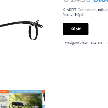
cen
bola
KLARFIT Companion, nákladný
€12
čierny –
Kúpiť
Kúpiť
Katalógové číslo:
10040088