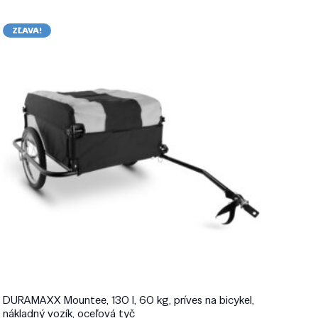
ZĽAVA!
DURAMAXX Mountee, 130 l, 60 kg, príves na bicykel,
nákladný vozík, oceľová tyč