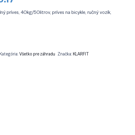
a
cena
:
je:
 príves, 40kg/50litrov, príves na bicykle, ručný vozík,
4.90.
€106.17.
Kategória:
Všetko pre záhradu
Značka:
KLARFIT