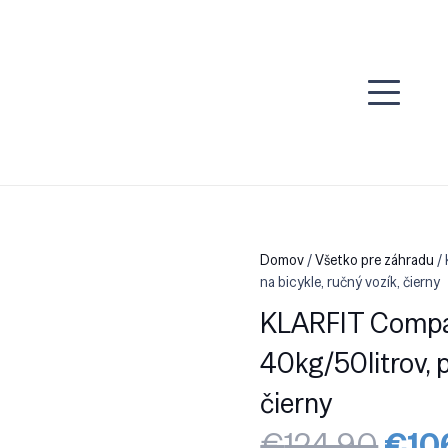
Domov
/
Všetko pre záhradu
/ 
na bicykle, ručný vozík, čierny
KLARFIT Compan
40kg/50litrov, p
čierny
Pôv
€
124.90
€
10