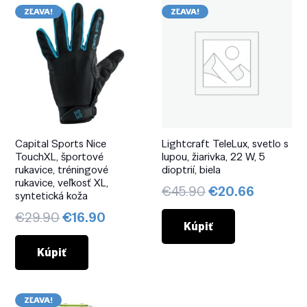
ZĽAVA!
ZĽAVA!
Capital Sports Nice
Lightcraft TeleLux, svetlo s
TouchXL, športové
lupou, žiarivka, 22 W, 5
rukavice, tréningové
dioptrií, biela
rukavice, veľkosť XL,
Pôvodná
Aktuáln
€
45.90
€
20.66
syntetická koža
cena
cena
Pôvodná
Aktuálna
€
29.90
€
16.90
bola:
je:
Kúpiť
cena
cena
€45.90.
€20.66.
bola:
je:
Kúpiť
€29.90.
€16.90.
ZĽAVA!