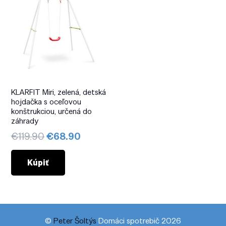
KLARFIT Miri, zelená, detská
hojdačka s oceľovou
konštrukciou, určená do
záhrady
Pôvodná
Aktuálna
€
119.90
€
68.90
cena
cena
bola:
je:
Kúpiť
€119.90.
€68.90.
©
Peter Šoltýs
Domáci spotrebič 2026