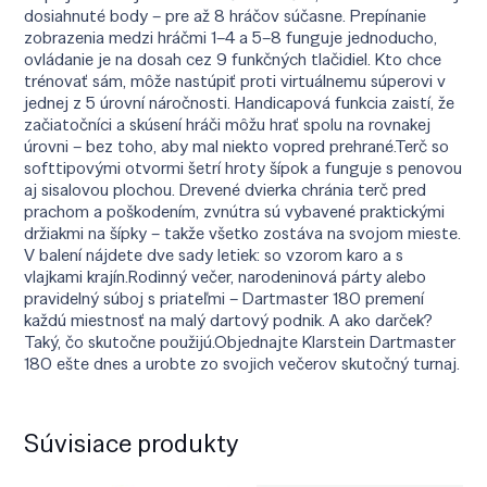
dosiahnuté body – pre až 8 hráčov súčasne. Prepínanie
zobrazenia medzi hráčmi 1–4 a 5–8 funguje jednoducho,
ovládanie je na dosah cez 9 funkčných tlačidiel. Kto chce
trénovať sám, môže nastúpiť proti virtuálnemu súperovi v
jednej z 5 úrovní náročnosti. Handicapová funkcia zaistí, že
začiatočníci a skúsení hráči môžu hrať spolu na rovnakej
úrovni – bez toho, aby mal niekto vopred prehrané.Terč so
softtipovými otvormi šetrí hroty šípok a funguje s penovou
aj sisalovou plochou. Drevené dvierka chránia terč pred
prachom a poškodením, zvnútra sú vybavené praktickými
držiakmi na šípky – takže všetko zostáva na svojom mieste.
V balení nájdete dve sady letiek: so vzorom karo a s
vlajkami krajín.Rodinný večer, narodeninová párty alebo
pravidelný súboj s priateľmi – Dartmaster 180 premení
každú miestnosť na malý dartový podnik. A ako darček?
Taký, čo skutočne použijú.Objednajte Klarstein Dartmaster
180 ešte dnes a urobte zo svojich večerov skutočný turnaj.
Súvisiace produkty