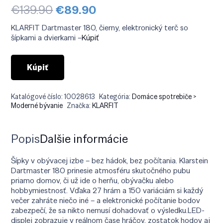
Pôvodná
Aktuálna
€
139.90
€
89.90
cena
cena
bola:
je:
KLARFIT Dartmaster 180, čierny, elektronický terč so
€139.90.
€89.90.
šípkami a dvierkami –
Kúpiť
Kúpiť
Katalógové číslo:
10028613
Kategória:
Domáce spotrebiče >
Moderné bývanie
Značka:
KLARFIT
Popis
Ďalšie informácie
Šípky v obývacej izbe – bez hádok, bez počítania. Klarstein
Dartmaster 180 prinesie atmosféru skutočného pubu
priamo domov, či už ide o herňu, obývačku alebo
hobbymiestnosť. Vďaka 27 hrám a 150 variáciám si každý
večer zahráte niečo iné – a elektronické počítanie bodov
zabezpečí, že sa nikto nemusí dohadovať o výsledku.LED-
displej zobrazuje v reálnom čase hráčov, zostatok hodov aj