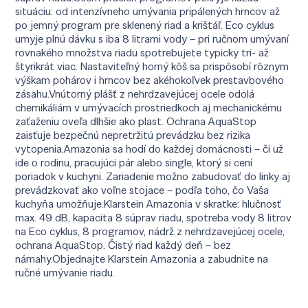
situáciu: od intenzívneho umývania pripálených hrncov až
po jemný program pre sklenený riad a krištáľ. Eco cyklus
umyje plnú dávku s iba 8 litrami vody – pri ručnom umývaní
rovnakého množstva riadu spotrebujete typicky tri- až
štyrikrát viac. Nastaviteľný horný kôš sa prispôsobí rôznym
výškam pohárov i hrncov bez akéhokoľvek prestavbového
zásahu.Vnútorný plášť z nehrdzavejúcej ocele odolá
chemikáliám v umývacích prostriedkoch aj mechanickému
zaťaženiu oveľa dlhšie ako plast. Ochrana AquaStop
zaisťuje bezpečnú nepretržitú prevádzku bez rizika
vytopenia.Amazonia sa hodí do každej domácnosti – či už
ide o rodinu, pracujúci pár alebo single, ktorý si cení
poriadok v kuchyni. Zariadenie možno zabudovať do linky aj
prevádzkovať ako voľne stojace – podľa toho, čo Vaša
kuchyňa umožňuje.Klarstein Amazonia v skratke: hlučnosť
max. 49 dB, kapacita 8 súprav riadu, spotreba vody 8 litrov
na Eco cyklus, 8 programov, nádrž z nehrdzavejúcej ocele,
ochrana AquaStop. Čistý riad každý deň – bez
námahy.Objednajte Klarstein Amazonia a zabudnite na
ručné umývanie riadu.