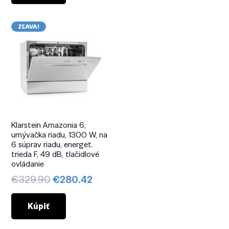
€309.90.
€263.42.
ZĽAVA!
Klarstein Amazonia 6,
umývačka riadu, 1300 W, na
6 súprav riadu, energet.
trieda F, 49 dB, tlačidlové
ovládanie
Pôvodná
Aktuálna
€
329.90
€
280.42
cena
cena
bola:
je:
Kúpiť
€329.90.
€280.42.