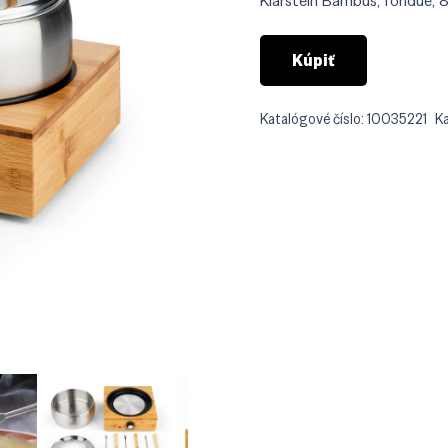
Klarstein Bambus, fondue, 8
€89.
Kúpiť
Katalógové číslo:
10035221
K