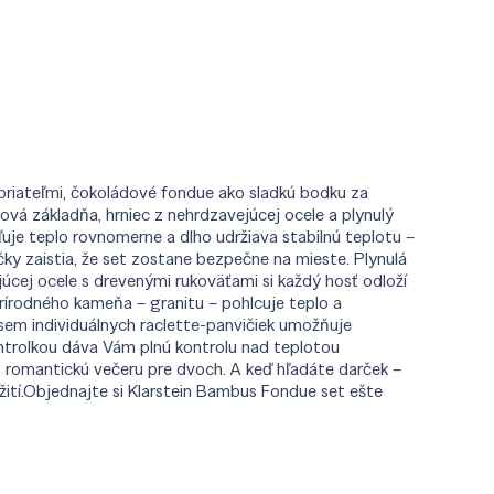
 priateľmi, čokoládové fondue ako sladkú bodku za
á základňa, hrniec z nehrdzavejúcej ocele a plynulý
uje teplo rovnomerne a dlho udržiava stabilnú teplotu –
ky zaistia, že set zostane bezpečne na mieste. Plynulá
júcej ocele s drevenými rukoväťami si každý hosť odloží
prírodného kameňa – granitu – pohlcuje teplo a
sem individuálnych raclette-panvičiek umožňuje
ontrolkou dáva Vám plnú kontrolu nad teplotou
o romantickú večeru pre dvoch. A keď hľadáte darček –
ití.Objednajte si Klarstein Bambus Fondue set ešte