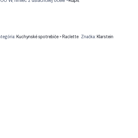
00 W, hrniec z ušľachtilej ocele –
Kúpiť
90.
€59.90.
ategória:
Kuchynské spotrebiče > Raclette
Značka:
Klarstein