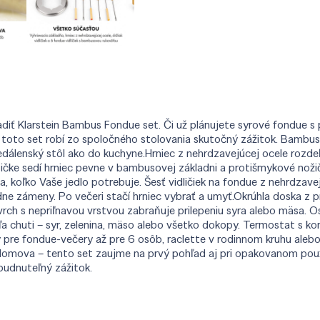
iadiť Klarstein Bambus Fondue set. Či už plánujete syrové fondue s
oto set robí zo spoločného stolovania skutočný zážitok. Bambusov
edálenský stôl ako do kuchyne.Hrniec z nehrdzavejúcej ocele rozdeľ
tičke sedí hrniec pevne v bambusovej základni a protišmykové nožič
, koľko Vaše jedlo potrebuje. Šesť vidličiek na fondue z nehrdzave
adne zámeny. Po večeri stačí hrniec vybrať a umyť.Okrúhla doska z 
ch s nepriľnavou vrstvou zabraňuje prilepeniu syra alebo mäsa. O
dľa chuti – syr, zelenina, mäso alebo všetko dokopy. Termostat s k
y pre fondue-večery až pre 6 osôb, raclette v rodinnom kruhu aleb
o domova – tento set zaujme na prvý pohľad aj pri opakovanom použ
budnuteľný zážitok.