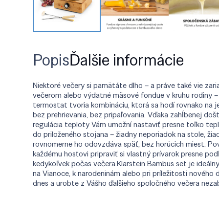
Popis
Ďalšie informácie
Niektoré večery si pamätáte dlho – a práve také vie zar
večerom alebo výdatné mäsové fondue v kruhu rodiny – t
termostat tvoria kombináciu, ktorá sa hodí rovnako na j
bez prehrievania, bez pripaľovania. Vďaka zahĺbenej doš
regulácia teploty Vám umožní nastaviť presne toľko tepla
do priloženého stojana – žiadny neporiadok na stole, ži
rovnomerne ho odovzdáva späť, bez horúcich miest. Povr
každému hosťovi pripraviť si vlastný prívarok presne po
kedykoľvek počas večera.Klarstein Bambus set je ideáln
na Vianoce, k narodeninám alebo pri príležitosti novéh
dnes a urobte z Vášho ďalšieho spoločného večera neza