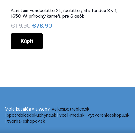
Klarstein Fonduelette XL, raclette gril s fondue 3 v 1,
1650 W, prírodný kameň, pre 6 osôb
Pôvodná
Aktuálna
€
119.90
€
78.90
cena
cena
bola:
je:
Kúpiť
€119.90.
€78.90.
Moje katalógy a weby:
velkespotrebice.sk
|
spotrebicedokuchyne.sk
|
vceli-med.sk
|
vytvorenieeshopu.sk
|
tvorba-eshopov.sk