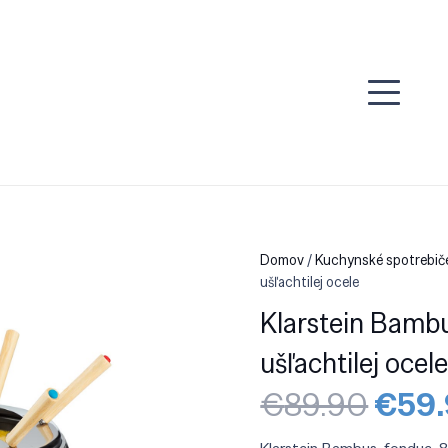
Domov
/
Kuchynské spotrebiče
ušľachtilej ocele
Klarstein Bambu
ušľachtilej ocel
Pôvo
€
89.90
€
59
cena
bola: