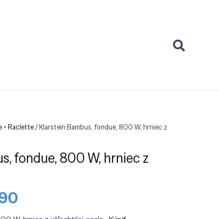
 > Raclette
/ Klarstein Bambus, fondue, 800 W, hrniec z
s, fondue, 800 W, hrniec z
e
dná
Aktuálna
.90
cena
je: