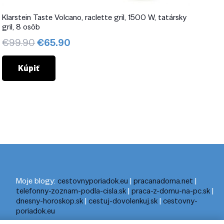
Klarstein Taste Volcano, raclette gril, 1500 W, tatársky
gril, 8 osôb
Pôvodná
Aktuálna
€
99.90
€
65.90
cena
cena
bola:
je:
Kúpiť
€99.90.
€65.90.
Moje blogy:
cestovnyporiadok.eu
|
pracanadoma.net
|
telefonny-zoznam-podla-cisla.sk
|
praca-z-domu-na-pc.sk
|
dnesny-horoskop.sk
|
cestuj-dovolenkuj.sk
|
cestovny-
poriadok.eu