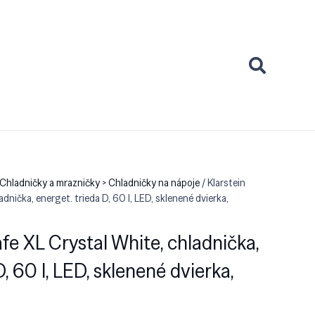
Chladničky a mrazničky > Chladničky na nápoje
/ Klarstein
dnička, energet. trieda D, 60 l, LED, sklenené dvierka,
fe XL Crystal White, chladnička,
D, 60 l, LED, sklenené dvierka,