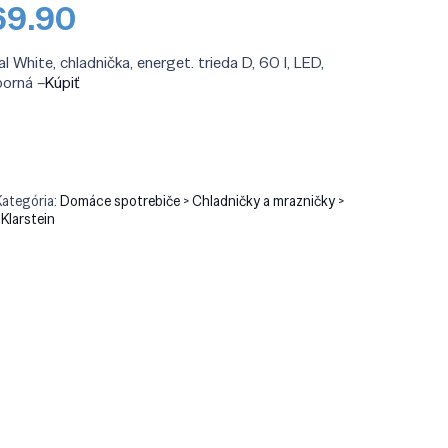
odná
Aktuálna
69.90
a
cena
a:
je:
l White, chladnička, energet. trieda D, 60 l, LED,
9.90.
€269.90.
borná –
Kúpiť
Kategória:
Domáce spotrebiče > Chladničky a mrazničky >
:
Klarstein