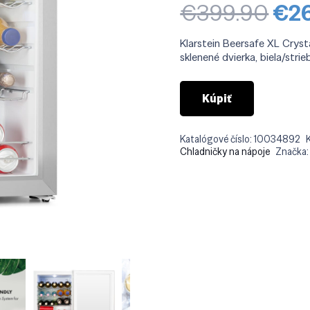
Pôv
€
399.90
€
2
cen
bol
Klarstein Beersafe XL Crysta
€39
sklenené dvierka, biela/strie
Kúpiť
Katalógové číslo:
10034892
Chladničky na nápoje
Značka