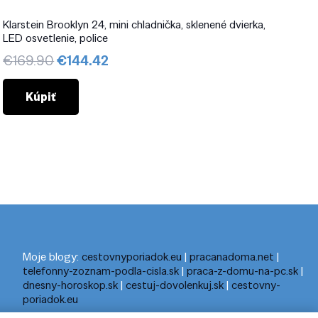
Klarstein Brooklyn 24, mini chladnička, sklenené dvierka,
LED osvetlenie, police
Pôvodná
Aktuálna
€
169.90
€
144.42
cena
cena
bola:
je:
Kúpiť
€169.90.
€144.42.
Moje blogy:
cestovnyporiadok.eu
|
pracanadoma.net
|
telefonny-zoznam-podla-cisla.sk
|
praca-z-domu-na-pc.sk
|
dnesny-horoskop.sk
|
cestuj-dovolenkuj.sk
|
cestovny-
poriadok.eu