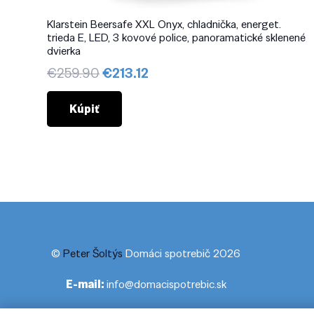
Klarstein Beersafe XXL Onyx, chladnička, energet.
trieda E, LED, 3 kovové police, panoramatické sklenené
dvierka
Pôvodná
Aktuálna
€
259.90
€
213.12
cena
cena
bola:
je:
Kúpiť
€259.90.
€213.12.
©
Peter Šoltýs
Domáci spotrebič 2026
E-mail:
info@domacispotrebic.sk