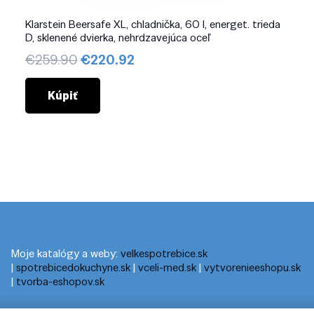
Klarstein Beersafe XL, chladnička, 60 l, energet. trieda
D, sklenené dvierka, nehrdzavejúca oceľ
Pôvodná
Aktuálna
€
259.90
€
220.92
cena
cena
bola:
je:
Kúpiť
€259.90.
€220.92.
Moje katalógy a weby:
velkespotrebice.sk
|
spotrebicedokuchyne.sk
|
vceli-med.sk
|
vytvorenieeshopu.sk
|
tvorba-eshopov.sk