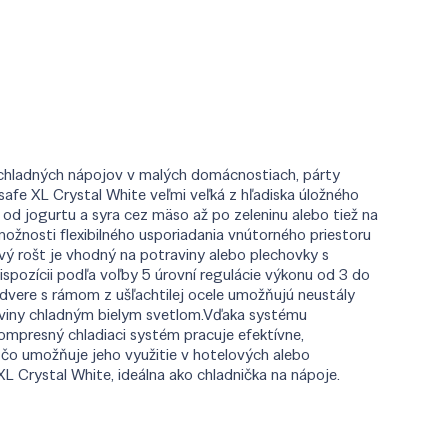
a chladných nápojov v malých domácnostiach, párty
afe XL Crystal White veľmi veľká z hľadiska úložného
 od jogurtu a syra cez mäso až po zeleninu alebo tiež na
žnosti flexibilného usporiadania vnútorného priestoru
vový rošt je vhodný na potraviny alebo plechovky s
spozícii podľa voľby 5 úrovní regulácie výkonu od 3 do
dvere s rámom z ušľachtilej ocele umožňujú neustály
traviny chladným bielym svetlom.Vďaka systému
kompresný chladiaci systém pracuje efektívne,
, čo umožňuje jeho využitie v hotelových alebo
L Crystal White, ideálna ako chladnička na nápoje.