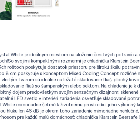
rystal White je ideálnym miestom na uloženie čerstvých potravín 
ch!So svojimi kompaktnými rozmermi je chladnička Klarstein Beers
ých roštoch poskytuje dostatok priestoru pre širokú škálu potravín
 po 8 cm poskytuje s konceptom Mixed Cooling Concept rozličné mo
 s vlnitým tvarom sú ideálne na ležaté skladovanie fliaš, plochý ko
kladovanie fliaš so šampanským alebo sektom. Na chladenie je k di
sobitný dojem predovšetkým svojím senzačným dizajnom: sklenené 
nateľné LED svetlo v interiéri zariadenia osvetľuje skladované po
al White mimoriadne šetrné k životnému prostrediu: jeho výkonný 
inou hluku len 46 dB je okrem toho zariadenie mimoriadne nehlučné
ínosom pre každú malú domácnosť: chladnička Klarstein Beersafe X