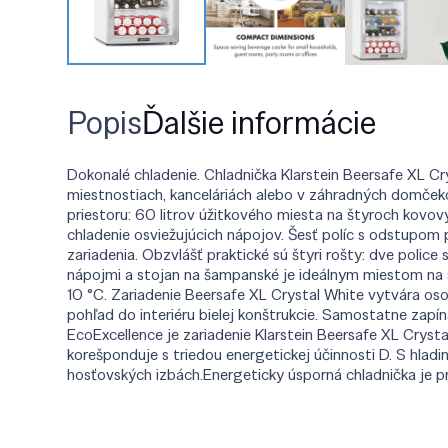
Popis
Ďalšie informácie
Dokonalé chladenie. Chladnička Klarstein Beersafe XL C
miestnostiach, kanceláriách alebo v záhradných domčeko
priestoru: 60 litrov úžitkového miesta na štyroch kovov
chladenie osviežujúcich nápojov. Šesť políc s odstupom
zariadenia. Obzvlášť praktické sú štyri rošty: dve police
nápojmi a stojan na šampanské je ideálnym miestom na s
10 °C. Zariadenie Beersafe XL Crystal White vytvára o
pohľad do interiéru bielej konštrukcie. Samostatne zapí
EcoExcellence je zariadenie Klarstein Beersafe XL Cryst
korešponduje s triedou energetickej účinnosti D. S hlad
hosťovských izbách.Energeticky úsporná chladnička je pr