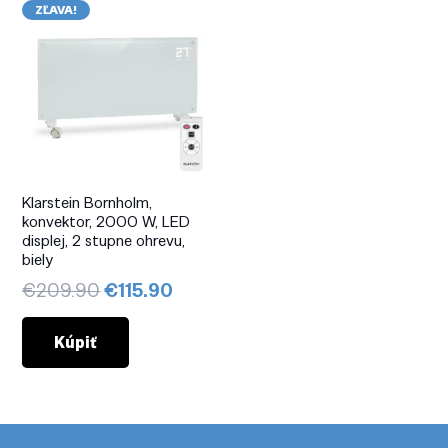
ZĽAVA!
Klarstein Bornholm,
konvektor, 2000 W, LED
displej, 2 stupne ohrevu,
biely
Pôvodná
Aktuálna
€
209.90
€
115.90
cena
cena
bola:
je:
Kúpiť
€209.90.
€115.90.