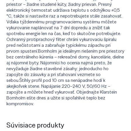
priestor – žiadne studené kúty, žiadny prievan. Presný
elektronický termostat udržiava teplotu s odchýlkou ±0,5
°C, takže si nastavíte raz a nepotrebujete stále zasahovať.
Vďaka týždennému programovaciemu systému môžete
vykurovanie naplánovať na 7 dní dopredu a znížiť tak
spotrebu energie len na čas, keď to skutočne potrebujete.
Ochranný protiprachový filter chráni vykurovaciu špiralu
pred nečistotami a zabraňuje typickému zápachu pri
prvom spustení.Bornholm je ideálnym riešením pre priestory
bez centrálneho kúrenia – rekreačné domy, kancelárie, dielne
aj nájomné byty. Nájomníci ho ocenia najmä preto, že
nevyžaduje žiadne stavebné zásahy: jednoducho ho
zapojíte do zásuvky a pri sťahovaní vezmete so
sebou.Štíhly profil pod 10 cm sa nenápadne hodí k
akejkoľvek stene. Napájanie 220–240 V, 50/60 Hz –
zapojíte a môžete hneď vykurovať. Objednajte Klarstein
Bornholm ešte dnes a užite si spoľahlivé teplo bez
kompromisov.
Súvisiace produkty