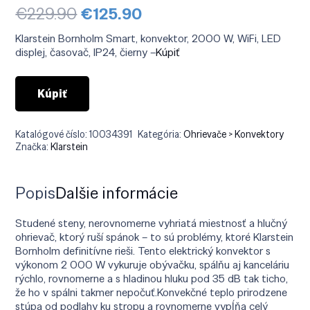
Pôvodná
Aktuálna
€
229.90
€
125.90
cena
cena
bola:
je:
Klarstein Bornholm Smart, konvektor, 2000 W, WiFi, LED
€229.90.
€125.90.
displej, časovač, IP24, čierny –
Kúpiť
Kúpiť
Katalógové číslo:
10034391
Kategória:
Ohrievače > Konvektory
Značka:
Klarstein
Popis
Ďalšie informácie
Studené steny, nerovnomerne vyhriatá miestnosť a hlučný
ohrievač, ktorý ruší spánok – to sú problémy, ktoré Klarstein
Bornholm definitívne rieši. Tento elektrický konvektor s
výkonom 2 000 W vykuruje obývačku, spálňu aj kanceláriu
rýchlo, rovnomerne a s hladinou hluku pod 35 dB tak ticho,
že ho v spálni takmer nepočuť.Konvekčné teplo prirodzene
stúpa od podlahy ku stropu a rovnomerne vypĺňa celý