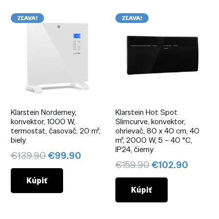
ZĽAVA!
ZĽAVA!
Klarstein Norderney,
Klarstein Hot Spot
konvektor, 1000 W,
Slimcurve, konvektor,
termostat, časovač, 20 m²,
ohrievač, 80 x 40 cm, 40
biely
m², 2000 W, 5 – 40 °C,
IP24, čierny
Pôvodná
Aktuálna
€
139.90
€
99.90
Pôvodná
Aktuál
€
159.90
€
102.90
cena
cena
cena
cena
bola:
je:
Kúpiť
bola:
je:
Kúpiť
€139.90.
€99.90.
€159.90.
€102.9