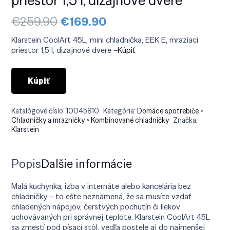
Pôvodná
Aktuálna
€
259.90
€
169.90
cena
cena
bola:
je:
Klarstein CoolArt 45L, mini chladnička, EEK E, mraziaci
€259.90.
€169.90.
priestor 1,5 l, dizajnové dvere –
Kúpiť
Kúpiť
Katalógové číslo:
10045810
Kategória:
Domáce spotrebiče >
Chladničky a mrazničky > Kombinované chladničky
Značka:
Klarstein
Popis
Ďalšie informácie
Malá kuchynka, izba v internáte alebo kancelária bez
chladničky – to ešte neznamená, že sa musíte vzdať
chladených nápojov, čerstvých pochutín či liekov
uchovávaných pri správnej teplote. Klarstein CoolArt 45L
sa zmestí pod písací stôl, vedľa postele aj do najmenšej