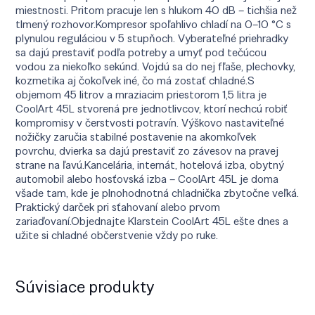
miestnosti. Pritom pracuje len s hlukom 40 dB – tichšia než
tlmený rozhovor.Kompresor spoľahlivo chladí na 0–10 °C s
plynulou reguláciou v 5 stupňoch. Vyberateľné priehradky
sa dajú prestaviť podľa potreby a umyť pod tečúcou
vodou za niekoľko sekúnd. Vojdú sa do nej fľaše, plechovky,
kozmetika aj čokoľvek iné, čo má zostať chladné.S
objemom 45 litrov a mraziacim priestorom 1,5 litra je
CoolArt 45L stvorená pre jednotlivcov, ktorí nechcú robiť
kompromisy v čerstvosti potravín. Výškovo nastaviteľné
nožičky zaručia stabilné postavenie na akomkoľvek
povrchu, dvierka sa dajú prestaviť zo závesov na pravej
strane na ľavú.Kancelária, internát, hotelová izba, obytný
automobil alebo hosťovská izba – CoolArt 45L je doma
všade tam, kde je plnohodnotná chladnička zbytočne veľká.
Praktický darček pri sťahovaní alebo prvom
zariaďovaní.Objednajte Klarstein CoolArt 45L ešte dnes a
užite si chladné občerstvenie vždy po ruke.
Súvisiace produkty