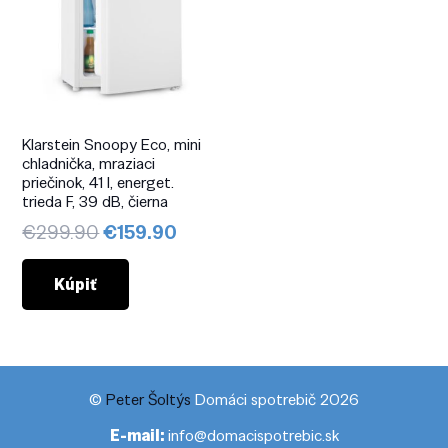
Klarstein Snoopy Eco, mini
chladnička, mraziaci
priečinok, 41 l, energet.
trieda F, 39 dB, čierna
Pôvodná
Aktuálna
€
299.90
€
159.90
cena
cena
bola:
je:
Kúpiť
€299.90.
€159.90.
©
Peter Šoltýs
Domáci spotrebič 2026
E-mail:
info@domacispotrebic.sk