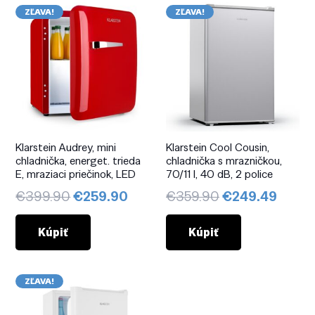
ZĽAVA!
ZĽAVA!
Klarstein Audrey, mini
Klarstein Cool Cousin,
chladnička, energet. trieda
chladnička s mrazničkou,
E, mraziaci priečinok, LED
70/11 l, 40 dB, 2 police
Pôvodná
Aktuálna
Pôvodná
Aktuá
€
399.90
€
259.90
€
359.90
€
249.49
cena
cena
cena
cena
bola:
je:
bola:
je:
Kúpiť
Kúpiť
€399.90.
€259.90.
€359.90.
€249.
ZĽAVA!