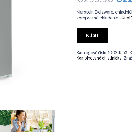
cen
bola
Klarstein Delaware, chladničk
€29
kompresné chladenie –
Kúpi
Kúpiť
Katalógové číslo:
10034553
K
Kombinované chladničky
Zna