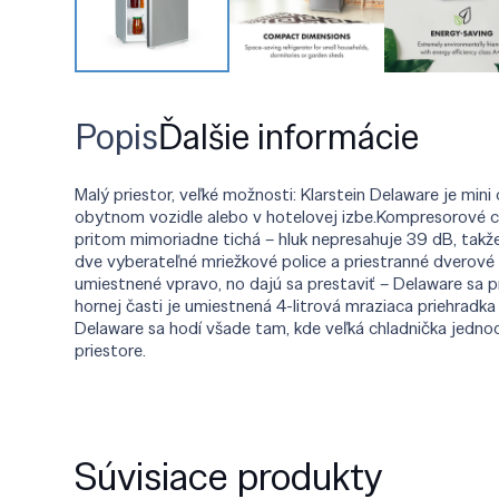
Popis
Ďalšie informácie
Malý priestor, veľké možnosti: Klarstein Delaware je mini 
obytnom vozidle alebo v hotelovej izbe.Kompresorové ch
pritom mimoriadne tichá – hluk nepresahuje 39 dB, takž
dve vyberateľné mriežkové police a priestranné dverové 
umiestnené vpravo, no dajú sa prestaviť – Delaware sa p
hornej časti je umiestnená 4-litrová mraziaca priehradka 
Delaware sa hodí všade tam, kde veľká chladnička jedno
priestore.
Súvisiace produkty