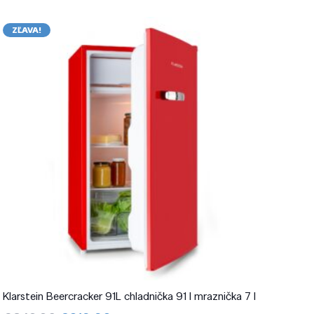
ZĽAVA!
Klarstein Beercracker 91L chladnička 91 l mraznička 7 l