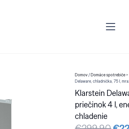
Domov
/
Domáce spotrebiče > 
Delaware, chladnička, 75 l, mra
Klarstein Delawa
priečinok 4 l, e
chladenie
Pôv
€
299.90
€
2