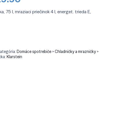
a
cena
:
je:
a, 75 l, mraziaci priečinok 4 l, energet. trieda E,
9.90.
€229.90.
ť
ategória:
Domáce spotrebiče > Chladničky a mrazničky >
čka:
Klarstein