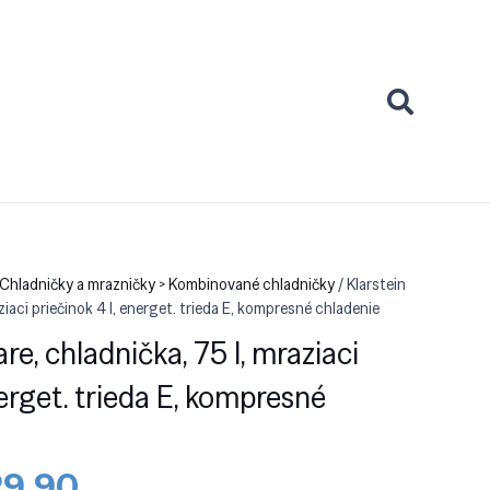
Chladničky a mrazničky > Kombinované chladničky
/ Klarstein
ziaci priečinok 4 l, energet. trieda E, kompresné chladenie
re, chladnička, 75 l, mraziaci
nerget. trieda E, kompresné
odná
Aktuálna
29.90