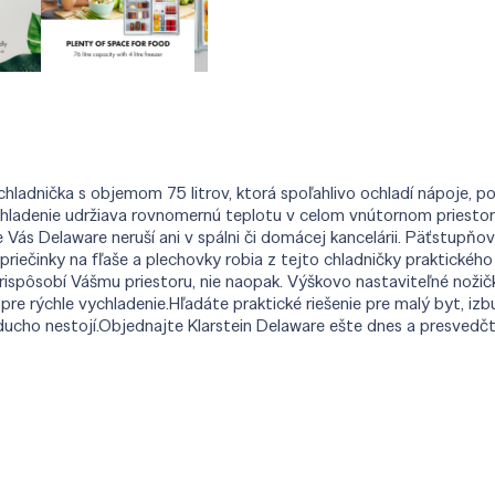
chladnička s objemom 75 litrov, ktorá spoľahlivo ochladí nápoje, potr
ladenie udržiava rovnomernú teplotu v celom vnútornom priestore, 
e Vás Delaware neruší ani v spálni či domácej kancelárii. Päťstup
priečinky na fľaše a plechovky robia z tejto chladničky praktické
rispôsobí Vášmu priestoru, nie naopak. Výškovo nastaviteľné nožič
pre rýchle vychladenie.Hľadáte praktické riešenie pre malý byt, izb
ducho nestojí.Objednajte Klarstein Delaware ešte dnes a presvedčt