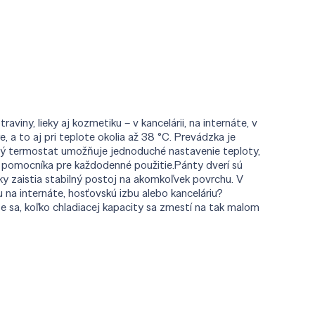
aviny, lieky aj kozmetiku – v kancelárii, na internáte, v
a to aj pri teplote okolia až 38 °C. Prevádzka je
ňový termostat umožňuje jednoduché nastavenie teploty,
ho pomocníka pre každodenné použitie.Pánty dverí sú
ky zaistia stabilný postoj na akomkoľvek povrchu. V
u na internáte, hosťovskú izbu alebo kanceláriu?
e sa, koľko chladiacej kapacity sa zmestí na tak malom