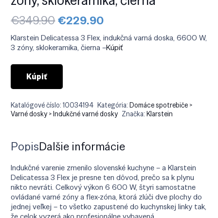
Pôvodná
Aktuálna
€
349.90
€
229.90
cena
cena
bola:
je:
Klarstein Delicatessa 3 Flex, indukčná varná doska, 6600 W,
€349.90.
€229.90.
3 zóny, sklokeramika, čierna –
Kúpiť
Kúpiť
Katalógové číslo:
10034194
Kategória:
Domáce spotrebiče >
Varné dosky > Indukčné varné dosky
Značka:
Klarstein
Popis
Ďalšie informácie
Indukčné varenie zmenilo slovenské kuchyne – a Klarstein
Delicatessa 3 Flex je presne ten dôvod, prečo sa k plynu
nikto nevráti. Celkový výkon 6 600 W, štyri samostatne
ovládané varné zóny a flex-zóna, ktorá zlúči dve plochy do
jednej veľkej – to všetko zapustené do kuchynskej linky tak,
že celok vyzerá ako profesionálne vybavená