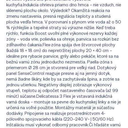
kuchyňa.Indukcia ohrieva priamo dno hrnca – nie vzduch, nie
sklenenú plochu okolo. Výsledok? Okamžitá reakcia na
zmenu nastavenia, presná regulácia teploty a studená
plocha vedľa hrnca. V porovnaní s plynom vrie voda až o 50
% rýchlejšie a tepelné straty sú výrazne nižšie. Keď treba
rýchlo, funkcia Boost uvoľní plné výkonové rezervy každej
zóny – voda vrie, polievka sa ohreje, panvica sa rozkúri bez
zdĺhavého čakania.Flex-zóna spája dve štvorcové plochy
(každá 18 × 18 cm) do nepretržitej plochy 20 × 40 cm –
ideálne pre rybacie panvice, grily alebo pekáče, ktoré sa na
bežnú varnú zónu jednoducho nezmestia. Paella-zóna s
priemerom Ø 28 cm je stvorená pre veľký riad. Dotykový
panel SenseControl reaguje presne aj na jemný dotyk,
nemá žiadne škáry, kde by sa zachytávala špina, a zotrie sa
jednou utierkou. Negatívny displej zobrazuje výkonový
stupeň, teplotu aj odpočet nastaveného časovača (až 99
minút) súčasne.Delicatessa 3 Flex je vstavaná indukčná
varná doska – montuje sa pevne do kuchynskej linky a nie je
určená na voľné použitie. Montážny materiál je súčasťou
dodávky. Pripojenie sa realizuje prostredníctvom 4-
pólového spojovacieho kábla (220–240 V~ | 50/60 Hz).
Inštaláciu musí vykonať odborný pracovník.Či hľadáte varnú