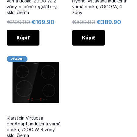
varná doska, 2900 W, 2
Hybrid, vstavaná indukčná
zóny, otočné regulátory,
varná doska, 7000 W, 4
sklo, čierna
zóny
Pôvodná
Aktuálna
Pôvodná
Aktuá
€
299.90
€
169.90
€
599.90
€
389.90
cena
cena
cena
cena
bola:
je:
bola:
je:
Kúpiť
Kúpiť
€299.90.
€169.90.
€599.90.
€389
ZĽAVA!
Klarstein Virtuosa
EcoAdapt, indukčná varná
doska, 7200 W, 4 zóny,
sklo, čierna