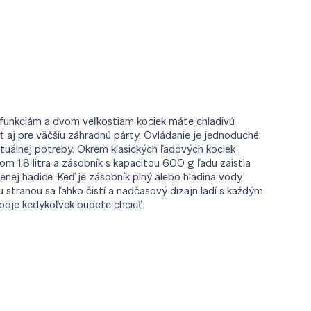
om funkciám a dvom veľkostiam kociek máte chladivú
 aj pre väčšiu záhradnú párty. Ovládanie je jednoduché:
ktuálnej potreby. Okrem klasických ľadových kociek
m 1,8 litra a zásobník s kapacitou 600 g ľadu zaistia
nej hadice. Keď je zásobník plný alebo hladina vody
 stranou sa ľahko čistí a nadčasový dizajn ladí s každým
ápoje kedykoľvek budete chcieť.