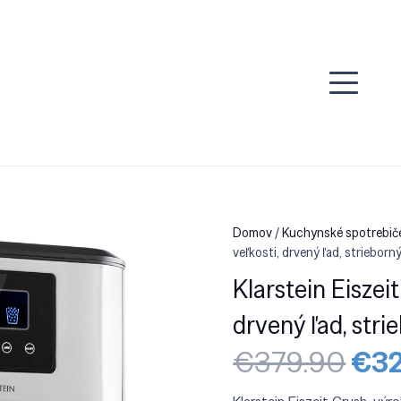
Domov
/
Kuchynské spotrebiče
veľkosti, drvený ľad, strieborn
Klarstein Eiszeit
drvený ľad, stri
Pôv
€
379.90
€
3
cen
bola