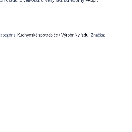
bník ľadu, 2 veľkosti, drvený ľad, strieborný –
Kúpiť
9.90.
€322.92.
ategória:
Kuchynské spotrebiče > Výrobníky ľadu
Značka: