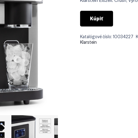
Klarstein Eiszeit Crush, výro
€37
Kúpiť
Katalógové číslo:
10034227
K
Klarstein