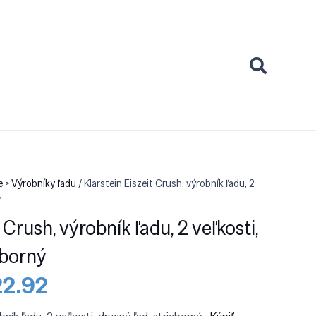
 > Výrobníky ľadu
/ Klarstein Eiszeit Crush, výrobník ľadu, 2
ý
 Crush, výrobník ľadu, 2 veľkosti,
eborný
odná
Aktuálna
22.92
a
cena
:
je: