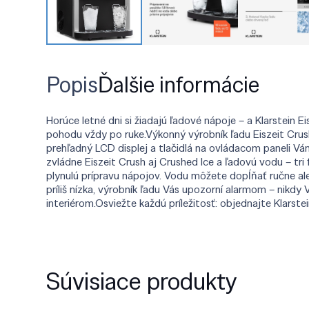
Popis
Ďalšie informácie
Horúce letné dni si žiadajú ľadové nápoje – a Klarstein
pohodu vždy po ruke.Výkonný výrobník ľadu Eiszeit Crus
prehľadný LCD displej a tlačidlá na ovládacom paneli Vá
zvládne Eiszeit Crush aj Crushed Ice a ľadovú vodu – tr
plynulú prípravu nápojov. Vodu môžete dopĺňať ručne ale
príliš nízka, výrobník ľadu Vás upozorní alarmom – nikd
interiérom.Osviežte každú príležitosť: objednajte Klarst
Súvisiace produkty