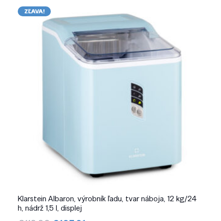
ZĽAVA!
Klarstein Albaron, výrobník ľadu, tvar náboja, 12 kg/24
h, nádrž 1,5 l, displej