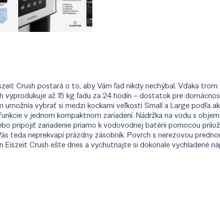
 Eiszeit Crush postará o to, aby Vám ľad nikdy nechýbal. Vďaka tr
h vyprodukuje až 15 kg ľadu za 24 hodín – dostatok pre domácnosť
m umožnia vybrať si medzi kockami veľkosti Small a Large podľa a
i funkcie v jednom kompaktnom zariadení. Nádržka na vodu s objemo
bo pripojiť zariadenie priamo k vodovodnej batérii pomocou prilože
y Vás teda neprekvapí prázdny zásobník. Povrch s nerezovou prednou
ein Eiszeit Crush ešte dnes a vychutnajte si dokonale vychladené n