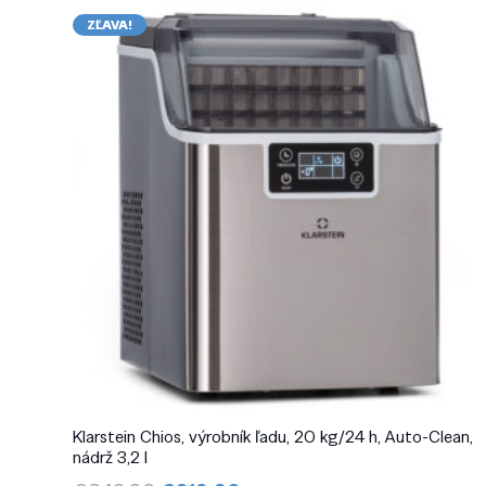
ZĽAVA!
Klarstein Chios, výrobník ľadu, 20 kg/24 h, Auto-Clean,
nádrž 3,2 l