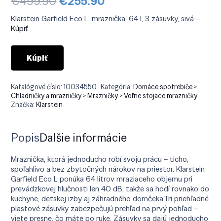
Pôvodná
Aktuálna
€
499.90
€
255.90
cena
cena
bola:
je:
Klarstein Garfield Eco L, mraznička, 64 l, 3 zásuvky, sivá –
€499.90.
€255.90.
Kúpiť
Kúpiť
Katalógové číslo:
10034550
Kategória:
Domáce spotrebiče >
Chladničky a mrazničky > Mrazničky > Voľne stojace mrazničky
Značka:
Klarstein
Popis
Ďalšie informácie
Mraznička, ktorá jednoducho robí svoju prácu – ticho,
spoľahlivo a bez zbytočných nárokov na priestor. Klarstein
Garfield Eco L ponúka 64 litrov mraziaceho objemu pri
prevádzkovej hlučnosti len 40 dB, takže sa hodí rovnako do
kuchyne, detskej izby aj záhradného domčeka.Tri priehľadné
plastové zásuvky zabezpečujú prehľad na prvý pohľad –
viete presne, čo máte po ruke. Zásuvky sa dajú jednoducho