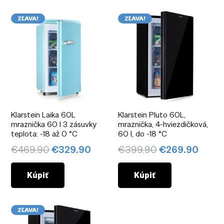
ZĽAVA!
ZĽAVA!
Klarstein Laika 60L
Klarstein Pluto 60L,
mraznička 60 l 3 zásuvky
mraznička, 4-hviezdičková,
teplota: -18 až 0 °C
60 l, do -18 °C
Pôvodná
Aktuálna
Pôvodná
Aktuá
€
469.90
€
329.90
€
399.90
€
269.90
cena
cena
cena
cena
bola:
je:
bola:
je:
Kúpiť
Kúpiť
€469.90.
€329.90.
€399.90.
€269
ZĽAVA!