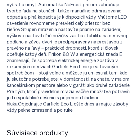
vybrať a umyť. Automatika NoFrost pritom zabraňuje
tvorbe ľadu na stenách, takže manuálne odmrazovanie
odpadá a plná kapacita je k dispozícii vždy. Vnútorné LED
osvetlenie rovnomerne presvietí celý priestor bez
tieňov.Stupeň mrazenia nastavíte priamo na zariadení,
výškovo nastaviteľné nožičky zaistia stabilitu na nerovnej
podlahe a záves dverí je predpripravený na prestavbu z
pravého na ľavý – praktické drobnosti, ktoré si človek
oceňuje každý deň. Príkon 80 W a energetická trieda E
znamenajú, že spotreba elektrickej energie zostáva v
rozumných medziach.Garfield Eco L nie je vstavaným
spotrebičom – stojí voľne a môžete ju umiestniť tam, kde
ju skutočne potrebujete: v domácnosti, na chate, v malom
kancelárskom priestore alebo v garáži ako druhé zariadenie.
Pre tých, ktorí pravidelne mrazia väčšie množstvá potravín,
je to spoľahlivé riešenie s príjemnou hladinou
hluku.Objednajte Garfield Eco L ešte dnes a majte zásoby
vždy pekne zmrazené a po ruke.
Súvisiace produkty