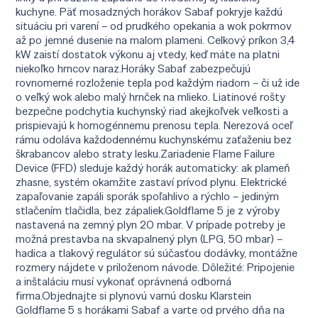
kuchyne. Päť mosadzných horákov Sabaf pokryje každú
situáciu pri varení – od prudkého opekania a wok pokrmov
až po jemné dusenie na malom plameni. Celkový príkon 3,4
kW zaistí dostatok výkonu aj vtedy, keď máte na platni
niekoľko hrncov naraz.Horáky Sabaf zabezpečujú
rovnomerné rozloženie tepla pod každým riadom – či už ide
o veľký wok alebo malý hrnček na mlieko. Liatinové rošty
bezpečne podchytia kuchynský riad akejkoľvek veľkosti a
prispievajú k homogénnemu prenosu tepla. Nerezová oceľ
rámu odoláva každodennému kuchynskému zaťaženiu bez
škrabancov alebo straty lesku.Zariadenie Flame Failure
Device (FFD) sleduje každý horák automaticky: ak plameň
zhasne, systém okamžite zastaví prívod plynu. Elektrické
zapaľovanie zapáli sporák spoľahlivo a rýchlo – jediným
stlačením tlačidla, bez zápaliek.Goldflame 5 je z výroby
nastavená na zemný plyn 20 mbar. V prípade potreby je
možná prestavba na skvapalnený plyn (LPG, 50 mbar) –
hadica a tlakový regulátor sú súčasťou dodávky, montážne
rozmery nájdete v priloženom návode. Dôležité: Pripojenie
a inštaláciu musí vykonať oprávnená odborná
firma.Objednajte si plynovú varnú dosku Klarstein
Goldflame 5 s horákami Sabaf a varte od prvého dňa na