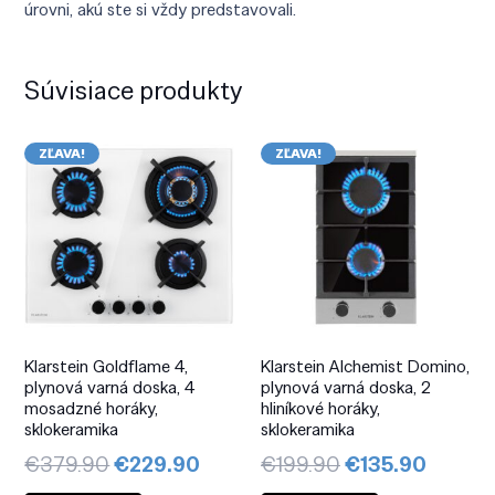
úrovni, akú ste si vždy predstavovali.
Súvisiace produkty
ZĽAVA!
ZĽAVA!
Klarstein Goldflame 4,
Klarstein Alchemist Domino,
plynová varná doska, 4
plynová varná doska, 2
mosadzné horáky,
hliníkové horáky,
sklokeramika
sklokeramika
Pôvodná
Aktuálna
Pôvodná
Aktuál
€
379.90
€
229.90
€
199.90
€
135.90
cena
cena
cena
cena