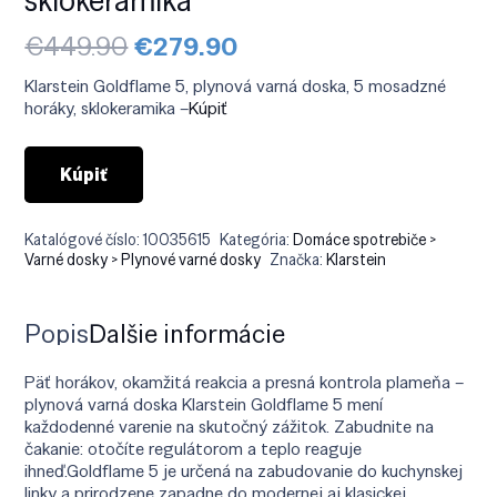
Pôvodná
Aktuálna
€
449.90
€
279.90
cena
cena
bola:
je:
Klarstein Goldflame 5, plynová varná doska, 5 mosadzné
€449.90.
€279.90.
horáky, sklokeramika –
Kúpiť
Kúpiť
Katalógové číslo:
10035615
Kategória:
Domáce spotrebiče >
Varné dosky > Plynové varné dosky
Značka:
Klarstein
Popis
Ďalšie informácie
Päť horákov, okamžitá reakcia a presná kontrola plameňa –
plynová varná doska Klarstein Goldflame 5 mení
každodenné varenie na skutočný zážitok. Zabudnite na
čakanie: otočíte regulátorom a teplo reaguje
ihneď.Goldflame 5 je určená na zabudovanie do kuchynskej
linky a prirodzene zapadne do modernej aj klasickej