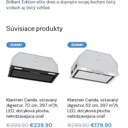
Brilliant Edition ešte dnes a doprajte svojej kuchyni čistý
vzduch aj čistý vzhľad.
Súvisiace produkty
ZĽAVA!
ZĽAVA!
Klarstein Camila, vstavaný
Klarstein Camila, vstavaný
digestor, 70 cm, 397 m³/h,
digestor, 52 cm, 397 m³/h,
LED, dotyková plocha,
LED, dotyková plocha,
nehrdzavejúca oceľ
nehrdzavejúca oceľ
Pôvodná
Aktuálna
Pôvodná
Aktuá
€
399.90
€
239.90
€
299.90
€
179.90