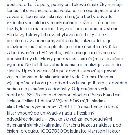
postará o to, že pary, pachy ani tukové čiastočky nemajú
šancu.Táto vstavaná odsávačka pár sa osadí priamo do
závesnej kuchynskej skrinky a funguje buď v odvode
vzduchu von, alebo v recirkulačnom režime – čo ocení
každý, kto nemá možnosť vyviesť odpad von cez stenu.
Hliníkový tukový filter zachytáva nečistoty a bez
problémov zvládne umývačku riadu, takže údržba je
otázkou minút. Varná plocha je dobre osvetlená vďaka
zabudovanému LED svetlu, ovládanie je intuitívne cez
podsvietený dotykový panel s nastaviteľným časovačom
vypnutia.Nízka hĺbka zabudovania minimalizuje zásah do
skrinky. Upevňovacia lišta po obvode umožňuje pevné
zaskrutkovanie do skriniek hrúbky do 3,5 cm. Priemer
výstupného otvoru pre odvod vzduchu je 15 cm – odvodná
hadica nie je súčasťou dodávky. Odporúčaná výška
montáže: 65–75 cm nad varnou plochou.Prečo Klarstein
Hektor Brilliant Edition? Výkon 506 m³/h, hladina
akustického výkonu max. 71 dB, LED osvetlenie, tukový
filter vhodný do umývačky riadu a flexibilný
odvod/recirkulácia – všetko skryté za jednoduchými
dvierkami skrinky. Náhradnú filtračnú kazetu nájdete pod
číslom produktu 10027530.Objednajte Klarstein Hektor