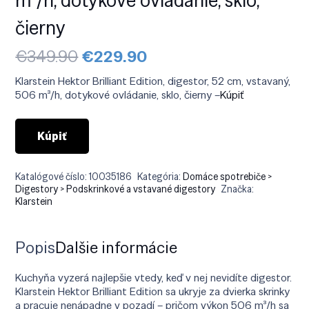
čierny
Pôvodná
Aktuálna
€
349.90
€
229.90
cena
cena
bola:
je:
Klarstein Hektor Brilliant Edition, digestor, 52 cm, vstavaný,
€349.90.
€229.90.
506 m³/h, dotykové ovládanie, sklo, čierny –
Kúpiť
Kúpiť
Katalógové číslo:
10035186
Kategória:
Domáce spotrebiče >
Digestory > Podskrinkové a vstavané digestory
Značka:
Klarstein
Popis
Ďalšie informácie
Kuchyňa vyzerá najlepšie vtedy, keď v nej nevidíte digestor.
Klarstein Hektor Brilliant Edition sa ukryje za dvierka skrinky
a pracuje nenápadne v pozadí – pričom výkon 506 m³/h sa