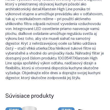
ktorý v priestrannej obývacej kuchyni pôsobí ako
architektonický detail.Klarstein High Line ponúka tri
výkonové stupne a umožňuje prevádzku ako v odťahovom,
tak aj v recirkulačnom režime – pri použití aktívneho
uhlíkového filtra odpadá nutnosť vyvedenia vzduchovodu
von. Integrované LED osvetlenie priamo nasvecuje varnú
plochu, diaľkové ovládanie umožňuje reguláciu svetla aj
výkonu bez toho, aby ste museli siahať na samotný
digestor. Kryt z nehrdzavejúcej ocele sa ľahko udržiava
čistý – stačí vlhká utierka.Oba hliníkové tukové filtre sú
vyberateľné a vhodné do umývačky riadu. Náhradný filter je
dostupný pod číslom produktu 10035417.Klarstein High
Line spája spoľahlivý výkon odťahu, nadčasový dizajn a
flexibilitu, ktorú si otvorená dispozícia kuchyne skutočne
vyžaduje. Objednajte ešte dnes a doprajte svojej kuchyni
digestor, ktorý skutočne zodpovedá jej štýlu.
Súvisiace produkty
ZĽAVA!
ZĽAVA!