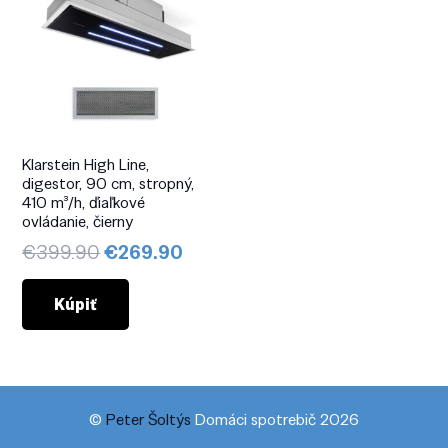
Klarstein High Line,
digestor, 90 cm, stropný,
410 m³/h, ďiaľkové
ovládanie, čierny
Pôvodná
Aktuálna
€
399.90
€
269.90
cena
cena
bola:
je:
Kúpiť
€399.90.
€269.90.
©
Peter Šoltýs
Domáci spotrebič 2026