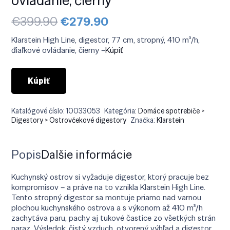
Pôvodná
Aktuálna
€
399.90
€
279.90
cena
cena
bola:
je:
Klarstein High Line, digestor, 77 cm, stropný, 410 m³/h,
€399.90.
€279.90.
ďiaľkové ovládanie, čierny –
Kúpiť
Kúpiť
Katalógové číslo:
10033053
Kategória:
Domáce spotrebiče >
Digestory > Ostrovčekové digestory
Značka:
Klarstein
Popis
Ďalšie informácie
Kuchynský ostrov si vyžaduje digestor, ktorý pracuje bez
kompromisov – a práve na to vznikla Klarstein High Line.
Tento stropný digestor sa montuje priamo nad varnou
plochou kuchynského ostrova a s výkonom až 410 m³/h
zachytáva paru, pachy aj tukové častice zo všetkých strán
naraz. Výsledok: čistý vzduch, otvorený výhľad a digestor,