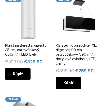
Klarstein Beretta, digestor,
Klarstein Kronleuchter XL,
35 cm, ostrovčekový,
digestor, 90 cm,
650m³/h, LED, biely
ostrovčekový, 590 m³/h,
dotykové ovládanie, LED,
Pôvodná
Aktuálna
€
529.90
€
329.90
čierny
cena
cena
Pôvodná
Aktuá
€
399.90
€
259.90
bola:
je:
Kúpiť
cena
cena
€529.90.
€329.90.
bola:
je:
Kúpiť
€399.90.
€259.
ZĽAVA!