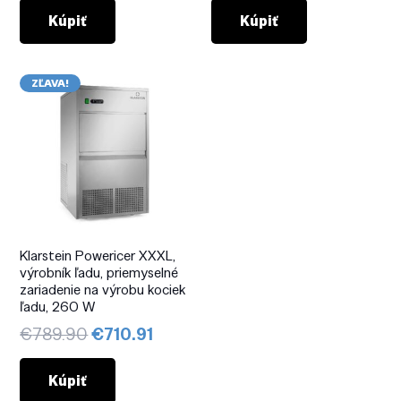
bola:
je:
bola:
je:
Kúpiť
Kúpiť
€139.90.
€118.92.
€149.90.
€119.92
ZĽAVA!
Klarstein Powericer XXXL,
výrobník ľadu, priemyselné
zariadenie na výrobu kociek
ľadu, 260 W
Pôvodná
Aktuálna
€
789.90
€
710.91
cena
cena
bola:
je:
Kúpiť