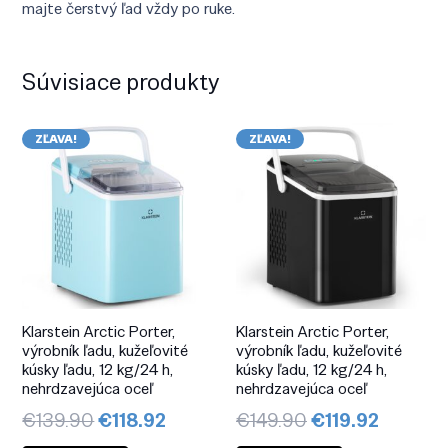
majte čerstvý ľad vždy po ruke.
Súvisiace produkty
ZĽAVA!
ZĽAVA!
Klarstein Arctic Porter,
Klarstein Arctic Porter,
výrobník ľadu, kužeľovité
výrobník ľadu, kužeľovité
kúsky ľadu, 12 kg/24 h,
kúsky ľadu, 12 kg/24 h,
nehrdzavejúca oceľ
nehrdzavejúca oceľ
Pôvodná
Aktuálna
Pôvodná
Aktuál
€
139.90
€
118.92
€
149.90
€
119.92
cena
cena
cena
cena