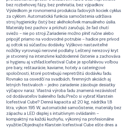
bez rozbehovej fázy, bez prehriatia, bez výpadkov.
Výsledkom je rovnomerná produkcia ľadových kociek cyklus
za cyklom. Automatická funkcia samočistenia udržiava
stroj hygienicky čistý bez akéhokoľvek manuálneho úsilia.
Materiály bez pachov a príchuti zaručujú, že ľad chutí
sviežo – nie po stroji.Zariadenie možno plniť ručne alebo
pripojiť priamo na vodovodné potrubie – hadice pre prívod
aj odtok sú súčasťou dodávky. Výškovo nastaviteľné
nožičky vyrovnajú nerovné podlahy. Leštený nerezový kryt
je stvorený na intenzívne každodenné čistenie a zachováva
si hygienu aj vzhľad.Icefestival Cube je spoľahlivou voľbou
pre bary, reštaurácie, kaviarne, hotely a cateringové
spoločnosti, ktoré potrebujú nepretržitú dodávku ľadu.
Rovnako sa osvedčí na svadbách, firemných akciách aj
letných festivaloch – jedno zariadenie zásobuje desiatky
výčapov naraz. Vlastná výroba ľadu znamená nezávislosť
od dodávateľov baleného ľadu.Prečo si vybrať Klarstein
Icefestival Cube? Denná kapacita až 20 kg, nádržka 1,8
litra, výkon 195 W, automatické samočistenie, materiály bez
zápachu a LED displej s intuitívnym ovládaním –
kompaktný na každú kuchyňu, výkonný na profesionálne
využitie.Objednajte Klarstein Icefestival Cube ešte dnes a