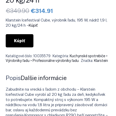
Pôvodná
Aktuálna
€
349.90
€
314.91
cena
cena
bola:
je:
Klarstein Icefestival Cube, výrobník ľadu, 195 W, nádrž 1,9 l,
€349.90.
€314.91.
20 kg/24 h –
Kúpiť
Kúpiť
Katalógové číslo:
10035579
Kategória:
Kuchynské spotrebiče >
Výrobníky ľadu > Profesionálne výrobníky ľadu
Značka:
Klarstein
Popis
Ďalšie informácie
Zabudnite na vrecká s ľadom z obchodu – Klarstein
Icefestival Cube vyrobí až 20 kg ľadu za deň, kedykoľvek
to potrebujete. Kompaktný stroj s výkonom 195 W a
nádržkou na vodu 1,8 litra je pripravený zásobovať domáci
bar, oslavu aj každodennú prevádzku bez
prerušenia.Kompresor s chladivom R290 beží nepretržite –