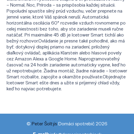
– Normal, Noc, Príroda – sa prispôsobia každej situácii.
Popoludní spustíte silný prúd vzduchu, večer prepnete na
jemné vanie, ktoré Váš spánok neruší. Automatická
horizontálna oscilácia 60° rozvedie vzduch rovnomerne po
celej miestnosti bez toho, aby ste zariadenie museli ručne
natáčať. Pri maximálne 45 dB je Icetower Smart tichší ako
bežný rozhovor.Ovládanie je presne také pohodlné, ako má
byť: dotykový displej priamo na zariadení, priložený
diaľkový ovládač, aplikácia Klarstein alebo hlasové povely
cez Amazon Alexa a Google Home. Naprogramovateľný
časovač na 24 hodín zariadenie automaticky vypne, keď ho
už nepotrebujete. Žiadna montáž, žiadne náradie – Icetower
Smart rozbalíte, zapojíte a okamžite používate.Objednajte
Icetower Smart ešte dnes a užite si príjemný chlad vždy,
keď ho najviac potrebujete.
©
Peter Šoltýs
Domáci spotrebič 2026