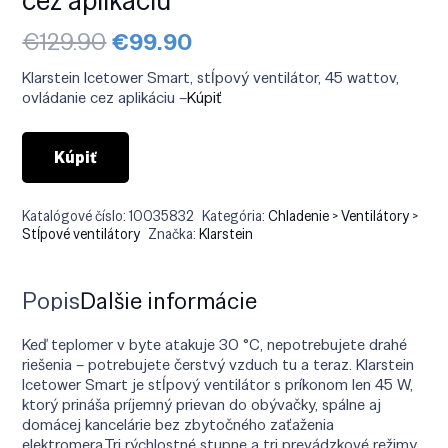
Pôvodná
Aktuálna
€
129.90
€
99.90
cena
cena
bola:
je:
Klarstein Icetower Smart, stĺpový ventilátor, 45 wattov,
€129.90.
€99.90.
ovládanie cez aplikáciu –
Kúpiť
Kúpiť
Katalógové číslo:
10035832
Kategória:
Chladenie > Ventilátory >
Stĺpové ventilátory
Značka:
Klarstein
Popis
Ďalšie informácie
Keď teplomer v byte atakuje 30 °C, nepotrebujete drahé
riešenia – potrebujete čerstvý vzduch tu a teraz. Klarstein
Icetower Smart je stĺpový ventilátor s príkonom len 45 W,
ktorý prináša príjemný prievan do obývačky, spálne aj
domácej kancelárie bez zbytočného zaťaženia
elektromera.Tri rýchlostné stupne a tri prevádzkové režimy