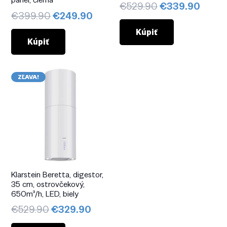
Pôvodná
Aktuá
€
529.90
€
339.90
Pôvodná
Aktuálna
€
399.90
€
249.90
cena
cena
cena
cena
bola:
je:
Kúpiť
bola:
je:
Kúpiť
€529.90.
€339.
€399.90.
€249.90.
ZĽAVA!
Klarstein Beretta, digestor,
35 cm, ostrovčekový,
650m³/h, LED, biely
Pôvodná
Aktuálna
€
529.90
€
329.90
cena
cena