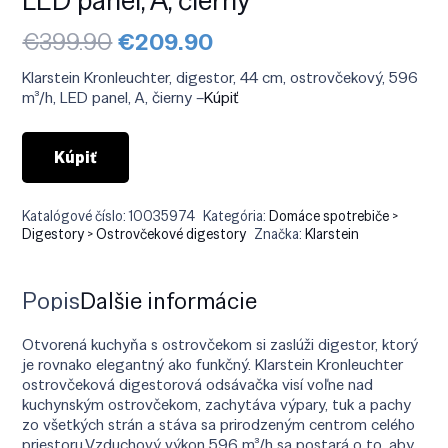
Pôvodná
Aktuálna
€
399.90
€
209.90
cena
cena
bola:
je:
Klarstein Kronleuchter, digestor, 44 cm, ostrovčekový, 596
€399.90.
€209.90.
m³/h, LED panel, A, čierny –
Kúpiť
Kúpiť
Katalógové číslo:
10035974
Kategória:
Domáce spotrebiče >
Digestory > Ostrovčekové digestory
Značka:
Klarstein
Popis
Ďalšie informácie
Otvorená kuchyňa s ostrovčekom si zaslúži digestor, ktorý
je rovnako elegantný ako funkčný. Klarstein Kronleuchter
ostrovčeková digestorová odsávačka visí voľne nad
kuchynským ostrovčekom, zachytáva výpary, tuk a pachy
zo všetkých strán a stáva sa prirodzeným centrom celého
priestoru.Vzduchový výkon 596 m³/h sa postará o to, aby