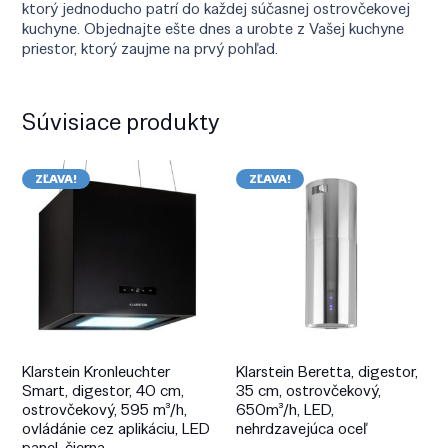
ktorý jednoducho patrí do každej súčasnej ostrovčekovej
kuchyne. Objednajte ešte dnes a urobte z Vašej kuchyne
priestor, ktorý zaujme na prvý pohľad.
Súvisiace produkty
ZĽAVA!
ZĽAVA!
Klarstein Kronleuchter
Klarstein Beretta, digestor,
Smart, digestor, 40 cm,
35 cm, ostrovčekový,
ostrovčekový, 595 m³/h,
650m³/h, LED,
ovládánie cez aplikáciu, LED
nehrdzavejúca oceľ
panel, čierna