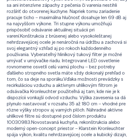
sa ani intenzívne zápachy z pečenia či varenia nestihli
rozšíriť do otvorenej kuchyne. Napriek tomu zariadenie
pracuje ticho – maximálna hlučnosť dosahuje len 69 dB aj
na najvyššom výkone. Tri stupne výkonu umožňujú
prispôsobiť odsávanie aktuálnej situácii pri
varení.Konštrukcia z brúsenej alebo vysokoleštanej
nehrdzavejúcej ocele je nenáročná na údržbu a zachová si
svoj elegantný vzhľad aj po rokoch každodenného
používania. Vyberateľný hliníkový tukový filter je možné
umývať v umývačke riadu. Integrované LED osvetlenie
rovnomerne osvetlí celú varnú plochu – bez potreby
ďalšieho stropného svetla máte vždy dokonalý prehľad o
tom, čo sa deje na sporáku.Vďaka možnosti prevádzky s
recirkuláciou vzduchu a aktívnym uhlíkovým filtrom je
odsávačka Kronleuchter použiteľná aj tam, kde nie je k
dispozícii vonkajší odvod vzduchu. Výška zavesenia sa dá
plynulo nastavovať v rozsahu 35 až 180 cm – vhodné pre
rôzne výšky stropov aj varných plôch. Náhradné aktívne
uhlíkové filtre sú dostupné pod číslom produktu
10030983.Novostavaná kuchyňa, rekonštrukcia alebo
moderný open-concept priestor – Klarstein Kronleuchter
spája výkon, kvalitu nehrdzavejúcej ocele a kubický dizajn,