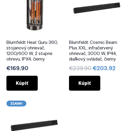
Blumfeldt Heat Guru 360,
Blumfeldt Cosmic Beam
stojanový ohrievač,
Plus XXL, infračervený
1200/600 W, 2 stupne
ohrievač, 3000 W, IP44,
ohrevu, IPX4, čierny
diaľkový ovládač, čierny
Pôvodná
Aktuá
€
169.90
€
239.90
€
203.92
cena
cena
bola:
je:
Kúpiť
Kúpiť
€239.90.
€203.
ZĽAVA!