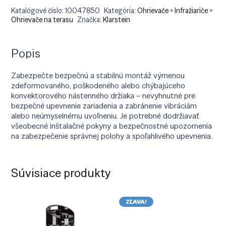
Katalógové číslo:
10047850
Kategória:
Ohrievače > Infražiariče >
Ohrievače na terasu
Značka:
Klarstein
Popis
Zabezpečte bezpečnú a stabilnú montáž výmenou
zdeformovaného, poškodeného alebo chýbajúceho
konvektorového nástenného držiaka – nevyhnutné pre
bezpečné upevnenie zariadenia a zabránenie vibráciám
alebo neúmyselnému uvoľneniu. Je potrebné dodržiavať
všeobecné inštalačné pokyny a bezpečnostné upozornenia
na zabezpečenie správnej polohy a spoľahlivého upevnenia.
Súvisiace produkty
ZĽAVA!