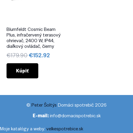
Blumfeldt Cosmic Beam
Plus, infračervený terasový
ohrievač, 2400 W, IP44,
diaľkový ovládač, čierny
Pôvodná
Aktuálna
€
179.90
€
152.92
cena
cena
bola:
je:
Kúpiť
€179.90.
€152.92.
©
Peter Šoltýs
Domáci spotrebič 2026
E-mail:
info@domacispotrebic.sk
Moje katalógy a weby:
velkespotrebice.sk