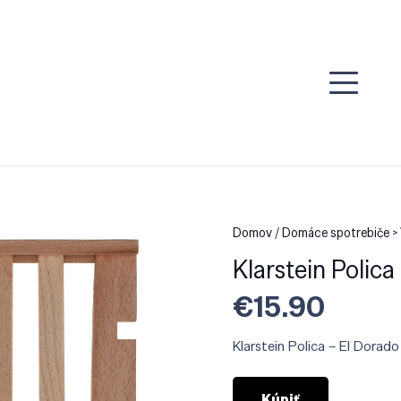
Domov
/
Domáce spotrebiče >
Klarstein Polic
€
15.90
Klarstein Polica – El Dora
Kúpiť