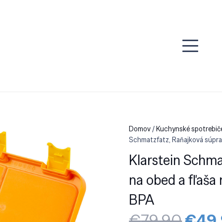
Domov
/
Kuchynské spotrebiče
Schmatzfatz, Raňajková súprava
Klarstein Schma
na obed a fľaša n
BPA
Pôvo
€
79.90
€
49