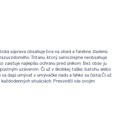
ktická súprava obsahuje box na obed a farebne zladenú
 nárazuvzdorného Tritanu, ktorý samozrejme neobsahuje
o zaisťuje najlepšiu ochranu pred únikom. Bez obáv ju
iepustným uzáverom. Či už v školskej taške, batohu alebo
e sa dajú umývať v umývačke riadu a ľahko sa čistia.Či už
h každodenných situáciách. Presvedčí vás svojím