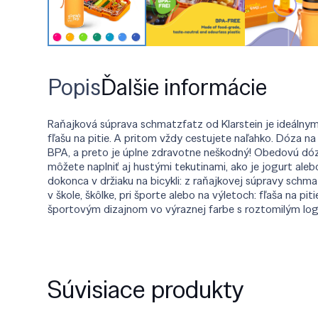
Popis
Ďalšie informácie
Raňajková súprava schmatzfatz od Klarstein je ideálnym
fľašu na pitie. A pritom vždy cestujete naľahko. Dóza 
BPA, a preto je úplne zdravotne neškodný! Obedovú dózu 
môžete naplniť aj hustými tekutinami, ako je jogurt aleb
dokonca v držiaku na bicykli: z raňajkovej súpravy schmat
v škole, škôlke, pri športe alebo na výletoch: fľaša na
športovým dizajnom vo výraznej farbe s roztomilým lo
Súvisiace produkty