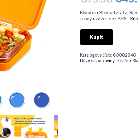
cena
bola:
Klarstein Schmatzfatz, Raňa
€79.
tesný uzáver, bez BPA –
Kúp
Kúpiť
Katalógové číslo:
60002940
Dózy na potraviny
Značka:
Kl