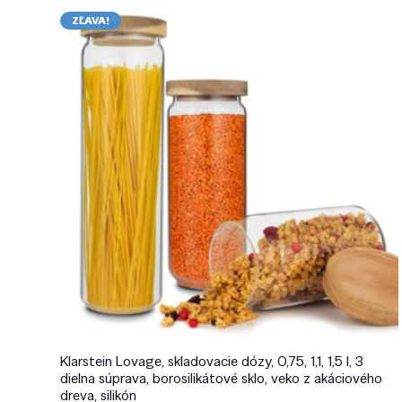
ZĽAVA!
Klarstein Lovage, skladovacie dózy, 0,75, 1,1, 1,5 l, 3
dielna súprava, borosilikátové sklo, veko z akáciového
dreva, silikón