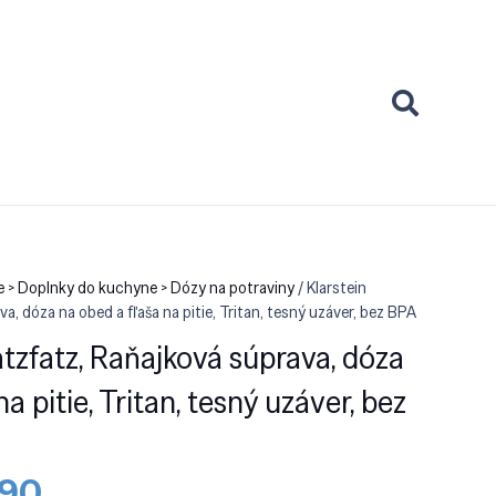
 > Doplnky do kuchyne > Dózy na potraviny
/ Klarstein
, dóza na obed a fľaša na pitie, Tritan, tesný uzáver, bez BPA
tzfatz, Raňajková súprava, dóza
a pitie, Tritan, tesný uzáver, bez
dná
Aktuálna
.90