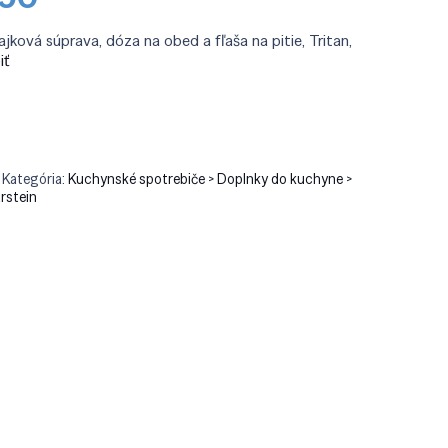
cena
je:
jková súprava, dóza na obed a fľaša na pitie, Tritan,
90.
€49.90.
iť
Kategória:
Kuchynské spotrebiče > Doplnky do kuchyne >
arstein