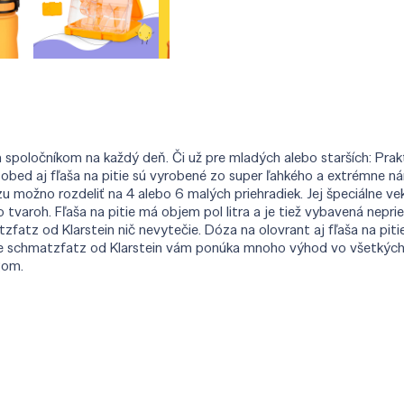
 spoločníkom na každý deň. Či už pre mladých alebo starších: Pra
na obed aj fľaša na pitie sú vyrobené zo super ľahkého a extrémne
možno rozdeliť na 4 alebo 6 malých priehradiek. Jej špeciálne vek
o tvaroh. Fľaša na pitie má objem pol litra a je tiež vybavená nepr
zfatz od Klarstein nič nevytečie. Dóza na olovrant aj fľaša na piti
 pitie schmatzfatz od Klarstein vám ponúka mnoho výhod vo všetkýc
gom.